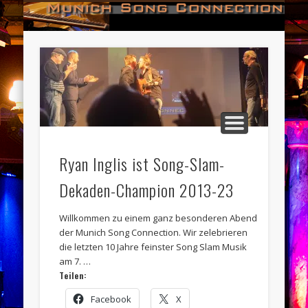
#HALL_OF_FAME
#IMPRESSUM
#CONTACT
#DATES
#LOGIN
#NEWS
#TEAM
#OPEN
Munich Song Connection
Ryan Inglis ist Song-Slam-
Dekaden-Champion 2013-23
Willkommen zu einem ganz besonderen Abend
der Munich Song Connection. Wir zelebrieren
die letzten 10 Jahre feinster Song Slam Musik
am 7. …
Teilen:
Facebook
X