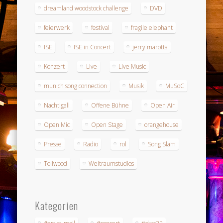
dreamland woodstock challenge
DVD
feierwerk
festival
fragile elephant
ISE
ISE in Concert
jerry marotta
Konzert
Live
Live Music
munich song connection
Musik
MuSoC
Nachtigall
Offene Bühne
Open Air
Open Mic
Open Stage
orangehouse
Presse
Radio
rol
Song Slam
Tollwood
Weltraumstudios
Kategorien