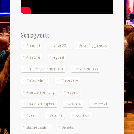
Schlagworte
#concert
#dwc22
#evening_heroes
#feature
#guest
#hansen_kommentiert
#hansen_pixx
#hippiedrom
#interview
#macks_meinung
#open
#open_champions
#photos
#special
#video
Acoustic
Akustisch
alex sebastian
Benefiz