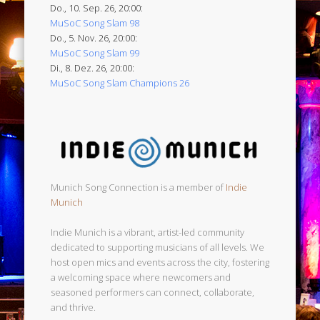
Do., 10. Sep. 26, 20:00:
MuSoC Song Slam 98
Do., 5. Nov. 26, 20:00:
MuSoC Song Slam 99
Di., 8. Dez. 26, 20:00:
MuSoC Song Slam Champions 26
Munich Song Connection is a member of
Indie
Munich
Indie Munich is a vibrant, artist-led community
dedicated to supporting musicians of all levels. We
host open mics and events across the city, fostering
a welcoming space where newcomers and
seasoned performers can connect, collaborate,
and thrive.