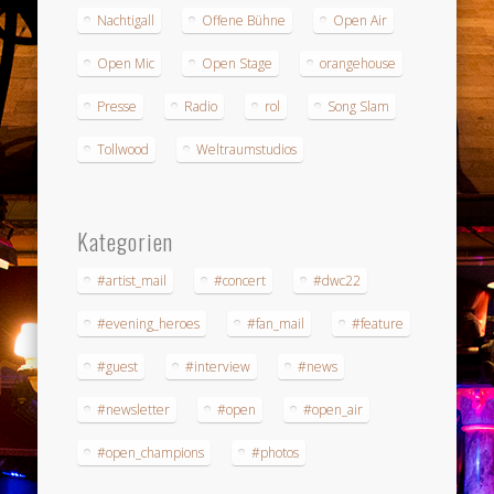
Nachtigall
Offene Bühne
Open Air
Open Mic
Open Stage
orangehouse
Presse
Radio
rol
Song Slam
Tollwood
Weltraumstudios
Kategorien
#artist_mail
#concert
#dwc22
#evening_heroes
#fan_mail
#feature
#guest
#interview
#news
#newsletter
#open
#open_air
#open_champions
#photos