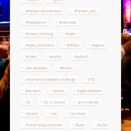
#hansen_kommentiert
#hansen_pixx
#hippiedrom
#interview
#macks_meinung
#open
#open_champions
#photos
#special
#video
Acoustic
Akustisch
alex sebastian
Benefiz
dreamland woodstock challenge
DVD
feierwerk
festival
fragile elephant
ISE
ISE in Concert
jerry marotta
Konzert
Live
Live Music
munich song connection
Musik
MuSoC