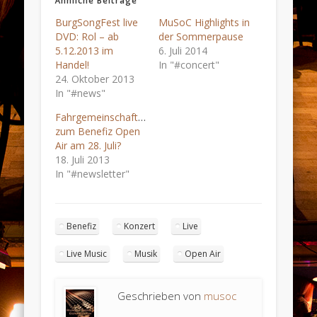
Ähnliche Beiträge
BurgSongFest live
MuSoC Highlights in
DVD: Rol – ab
der Sommerpause
5.12.2013 im
6. Juli 2014
Handel!
In "#concert"
24. Oktober 2013
In "#news"
Fahrgemeinschaften
zum Benefiz Open
Air am 28. Juli?
18. Juli 2013
In "#newsletter"
Benefiz
Konzert
Live
Live Music
Musik
Open Air
Geschrieben von
musoc