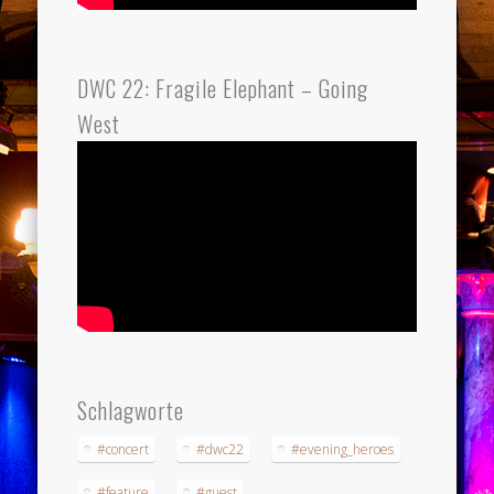
DWC 22: Fragile Elephant – Going
West
Schlagworte
#concert
#dwc22
#evening_heroes
#feature
#guest