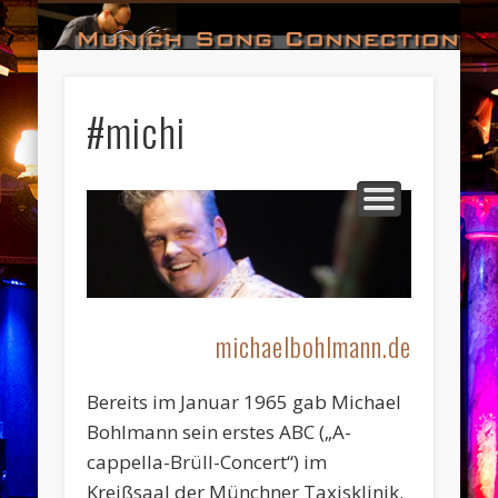
#HALL_OF_FAME
#IMPRESSUM
#CONTACT
#DATES
#LOGIN
#NEWS
#TEAM
#OPEN
Munich Song Connection
#michi
michaelbohlmann.de
Bereits im Januar 1965 gab Michael
Bohlmann sein erstes ABC („A-
cappella-Brüll-Concert“) im
Kreißsaal der Münchner Taxisklinik.