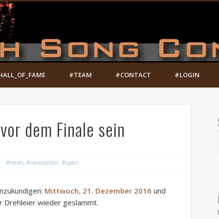
HALL_OF_FAME
#TEAM
#CONTACT
#LOGIN
vor dem Finale sein
#news
,
#newsletter
,
#open
anzukündigen:
Mittwoch, 21. Dezember 2016
und
r Drehleier wieder geslammt.