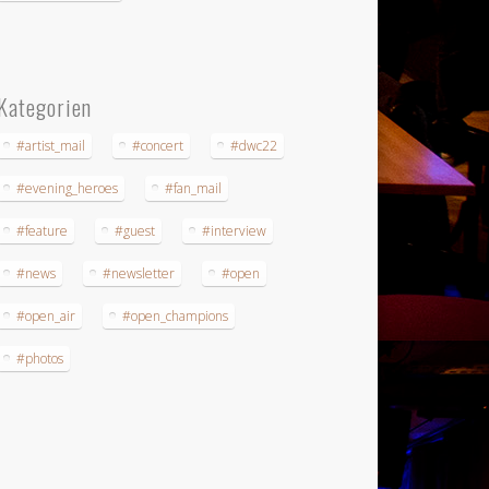
Kategorien
#artist_mail
#concert
#dwc22
#evening_heroes
#fan_mail
#feature
#guest
#interview
#news
#newsletter
#open
#open_air
#open_champions
#photos