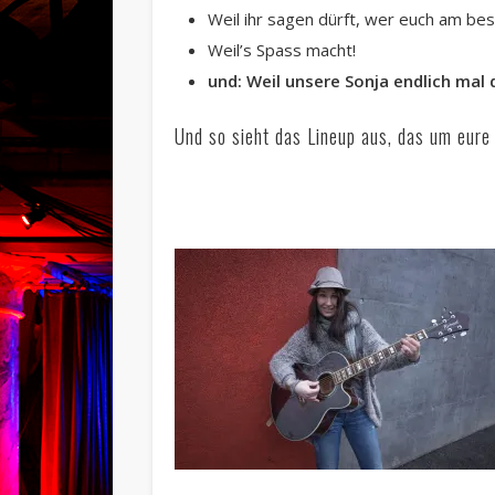
Weil ihr sagen dürft, wer euch am best
Weil’s Spass macht!
und:
Weil unsere Sonja endlich mal
Und so sieht das Lineup aus, das um eure