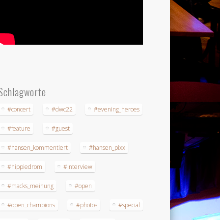
Schlagworte
#concert
#dwc22
#evening_heroes
#feature
#guest
#hansen_kommentiert
#hansen_pixx
#hippiedrom
#interview
#macks_meinung
#open
#open_champions
#photos
#special