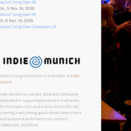
MuSoC Song Slam 98
Do., 5. Nov. 26, 20:00:
MuSoC Song Slam 99
Di., 8. Dez. 26, 20:00:
MuSoC Song Slam Champions 26
Munich Song Connection is a member of
Indie
Munich
Indie Munich is a vibrant, artist-led community
dedicated to supporting musicians of all levels.
We host open mics and events across the city,
fostering a welcoming space where newcomers
and seasoned performers can connect,
collaborate, and thrive.