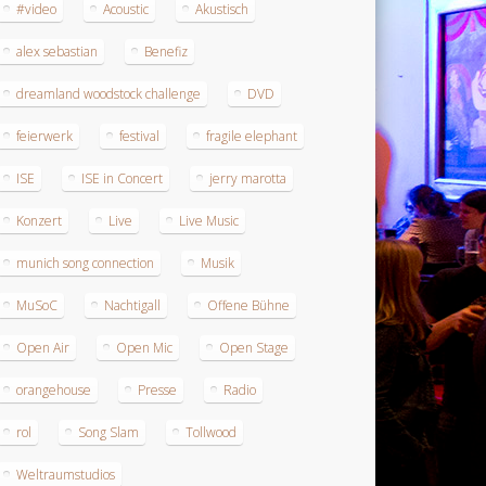
#video
Acoustic
Akustisch
alex sebastian
Benefiz
dreamland woodstock challenge
DVD
feierwerk
festival
fragile elephant
ISE
ISE in Concert
jerry marotta
Konzert
Live
Live Music
munich song connection
Musik
MuSoC
Nachtigall
Offene Bühne
Open Air
Open Mic
Open Stage
orangehouse
Presse
Radio
rol
Song Slam
Tollwood
Weltraumstudios