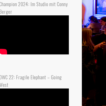
Champion 2024: Im Studio mit Conny
Berger
DWC 22: Fragile Elephant – Going
West