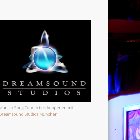
Munich Song Connection kooperiert mit
Dreamsound Studios München