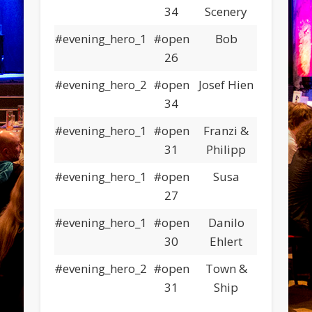
34
Scenery
#evening_hero_1
#open
Bob
26
#evening_hero_2
#open
Josef Hien
34
#evening_hero_1
#open
Franzi &
31
Philipp
#evening_hero_1
#open
Susa
27
#evening_hero_1
#open
Danilo
30
Ehlert
#evening_hero_2
#open
Town &
31
Ship