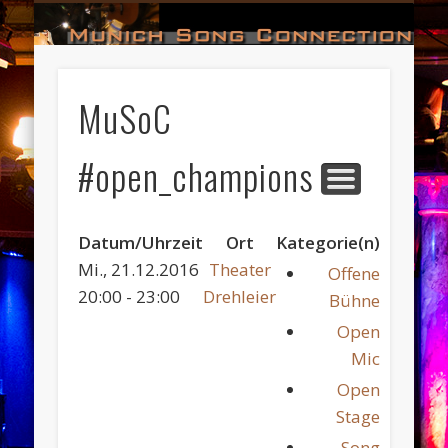
#HALL_OF_FAME
#IMPRESSUM
#CONTACT
#DATES
#LOGIN
#NEWS
#TEAM
#OPEN
Munich Song Connection
MuSoC
#open_champions 16
Datum/Uhrzeit
Ort
Kategorie(n)
Mi., 21.12.2016
Theater
Offene
20:00 - 23:00
Drehleier
Bühne
Open
Mic
Open
Stage
Song