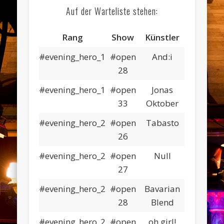
Auf der Warteliste stehen:
Rang
Show
Künstler
#evening_hero_1
#open
And:i
28
#evening_hero_1
#open
Jonas
33
Oktober
#evening_hero_2
#open
Tabasto
26
#evening_hero_2
#open
Null
27
#evening_hero_2
#open
Bavarian
28
Blend
#evening_hero_2
#open
oh girl!