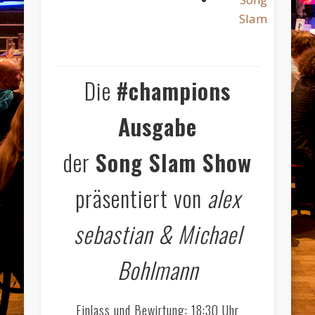
Slam
Die
#champions
Ausgabe
der
Song Slam Show
präsentiert von
alex
sebastian & Michael
Bohlmann
Einlass und Bewirtung: 18:30 Uhr