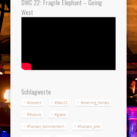
DWC 22: Fragile Elephant – Going
West
Schlagworte
#concert
#dwc22
#evening_heroes
#feature
#guest
#hansen_kommentiert
#hansen_pixx