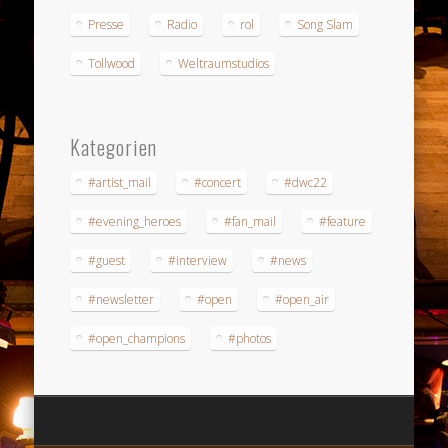
Presse
Radio
rol
Song Slam
Tollwood
Weltraumstudios
Kategorien
#artist_mail
#concert
#dwc22
#evening_heroes
#fan_mail
#feature
#guest
#interview
#news
#newsletter
#open
#open_air
#open_champions
#photos