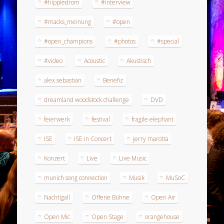
#hippiedrom
#interview
#macks_meinung
#open
#open_champions
#photos
#special
#video
Acoustic
Akustisch
alex sebastian
Benefiz
dreamland woodstock challenge
DVD
feierwerk
festival
fragile elephant
ISE
ISE in Concert
jerry marotta
Konzert
Live
Live Music
munich song connection
Musik
MuSoC
Nachtigall
Offene Bühne
Open Air
Open Mic
Open Stage
orangehouse