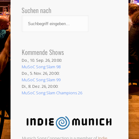
Suchen nach
Kommende Shows
Do., 10. Sep. 26, 20:00:
MuSoC Song Slam 98
Do., 5. Nov. 26, 20:00:
MuSoC Song Slam 99
Di., 8. Dez. 26, 20:00:
MuSoC Song Slam Champions 26
Munich Song Connection is a member of
Indie