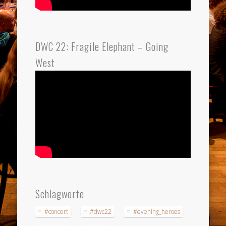
DWC 22: Fragile Elephant – Going
West
Schlagworte
#concert
#dwc22
#evening_heroes