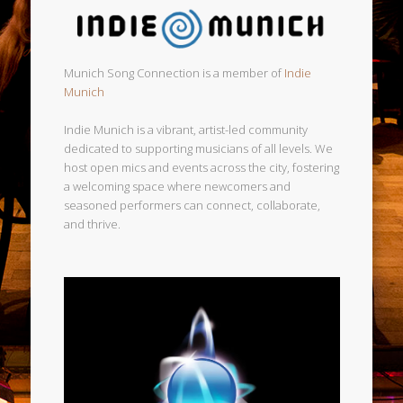
Munich Song Connection is a member of
Indie
Munich
Indie Munich is a vibrant, artist-led community
dedicated to supporting musicians of all levels. We
host open mics and events across the city, fostering
a welcoming space where newcomers and
seasoned performers can connect, collaborate,
and thrive.