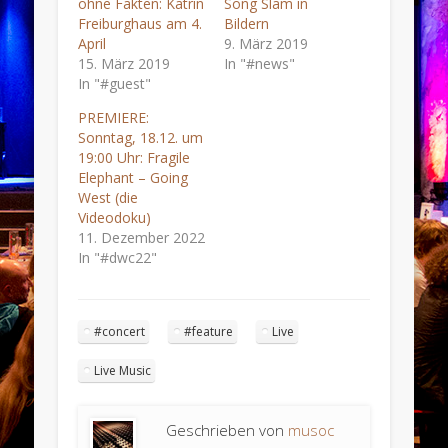
ohne Fakten: Katrin
Song Slam in
Freiburghaus am 4.
Bildern
April
9. März 2019
15. März 2019
In "#news"
In "#guest"
PREMIERE:
Sonntag, 18.12. um
19:00 Uhr: Fragile
Elephant – Going
West (die
Videodoku)
11. Dezember 2022
In "#dwc22"
#concert
#feature
Live
Live Music
Geschrieben von
musoc