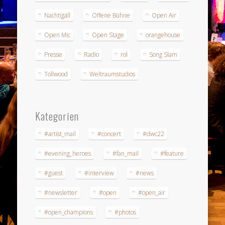
Nachtigall
Offene Bühne
Open Air
Open Mic
Open Stage
orangehouse
Presse
Radio
rol
Song Slam
Tollwood
Weltraumstudios
Kategorien
#artist_mail
#concert
#dwc22
#evening_heroes
#fan_mail
#feature
#guest
#interview
#news
#newsletter
#open
#open_air
#open_champions
#photos