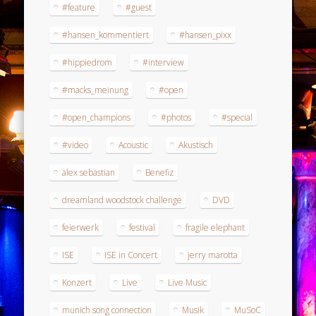
#feature
#guest
#hansen_kommentiert
#hansen_pixx
#hippiedrom
#interview
#macks_meinung
#open
#open_champions
#photos
#special
#video
Acoustic
Akustisch
alex sebastian
Benefiz
dreamland woodstock challenge
DVD
feierwerk
festival
fragile elephant
ISE
ISE in Concert
jerry marotta
Konzert
Live
Live Music
munich song connection
Musik
MuSoC