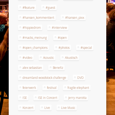
#feature
#guest
#hansen_kommentiert
#hansen_pixx
#hippiedrom
#interview
#macks_meinung
#open
#open_champions
#photos
#special
#video
Acoustic
Akustisch
alex sebastian
Benefiz
dreamland woodstock challenge
DVD
feierwerk
festival
fragile elephant
ISE
ISE in Concert
jerry marotta
Konzert
Live
Live Music