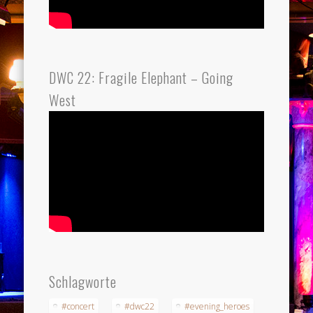
DWC 22: Fragile Elephant – Going
West
Schlagworte
#concert
#dwc22
#evening_heroes