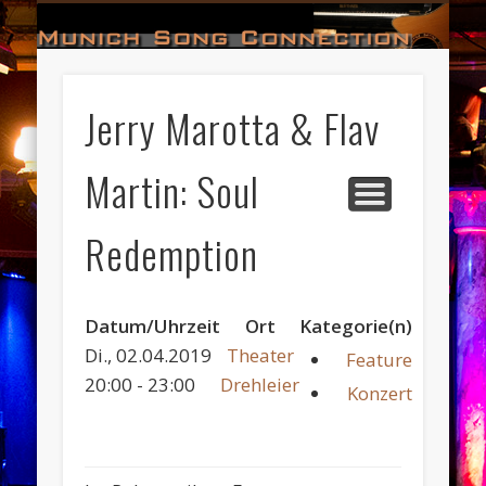
#HALL_OF_FAME
#IMPRESSUM
#CONTACT
#DATES
#LOGIN
#NEWS
#TEAM
#OPEN
Munich Song Connection
Jerry Marotta & Flav
Martin: Soul
Redemption
Datum/Uhrzeit
Ort
Kategorie(n)
Di., 02.04.2019
Theater
Feature
20:00 - 23:00
Drehleier
Konzert