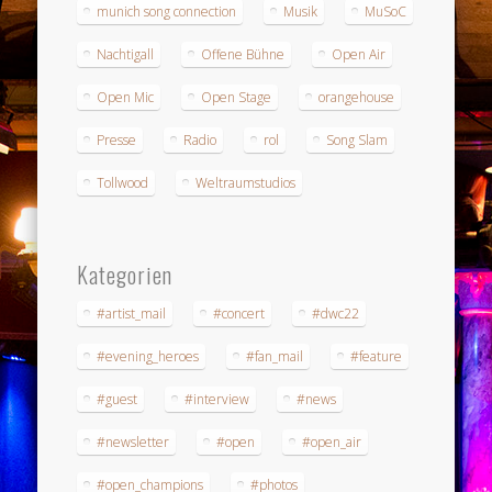
munich song connection
Musik
MuSoC
Nachtigall
Offene Bühne
Open Air
Open Mic
Open Stage
orangehouse
Presse
Radio
rol
Song Slam
Tollwood
Weltraumstudios
Kategorien
#artist_mail
#concert
#dwc22
#evening_heroes
#fan_mail
#feature
#guest
#interview
#news
#newsletter
#open
#open_air
#open_champions
#photos