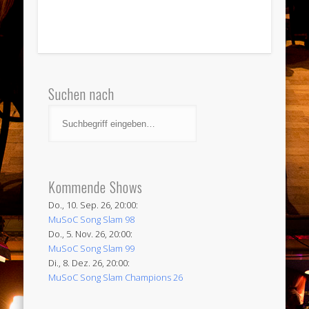
Suchen nach
Kommende Shows
Do., 10. Sep. 26, 20:00:
MuSoC Song Slam 98
Do., 5. Nov. 26, 20:00:
MuSoC Song Slam 99
Di., 8. Dez. 26, 20:00:
MuSoC Song Slam Champions 26