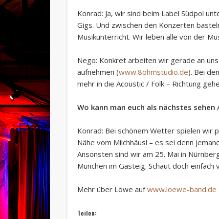
Konrad: Ja, wir sind beim Label Südpol u
Gigs. Und zwischen den Konzerten bastel
Musikunterricht. Wir leben alle von der Mus
Nego: Konkret arbeiten wir gerade an un
aufnehmen (
www.8ohmstudio.de
). Bei d
mehr in die Acoustic / Folk – Richtung ge
Wo kann man euch als nächstes sehen 
Konrad: Bei schönem Wetter spielen wir pr
Nähe vom Milchhäusl – es sei denn jemand h
Ansonsten sind wir am 25. Mai in Nürnberg 
München im Gasteig. Schaut doch einfach v
Mehr über Löwe auf
www.loewe-band.de
Teilen: