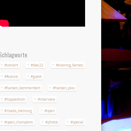
Schlagworte
#concert
#dwc22
#evening_heroes
#feature
#guest
#hansen_kommentiert
#hansen_pixx
#hippiedrom
#interview
#macks_meinung
#open
#open_champions
#photos
#special