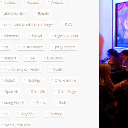
#video
Acoustic
Akustisch
alex sebastian
Benefiz
dreamland woodstock challenge
DVD
feierwerk
festival
fragile elephant
ISE
ISE in Concert
jerry marotta
Konzert
Live
Live Music
munich song connection
Musik
MuSoC
Nachtigall
Offene Bühne
Open Air
Open Mic
Open Stage
orangehouse
Presse
Radio
rol
Song Slam
Tollwood
Weltraumstudios