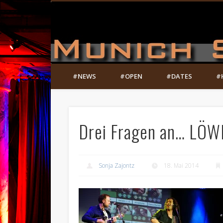
#NEWS
#OPEN
#DATES
#
Drei Fragen an… LÖW
Sonja Zajontz
18. Mai 2014