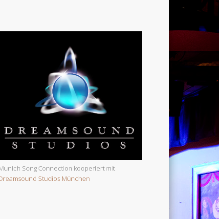
Munich Song Connection kooperiert mit
Dreamsound Studios München