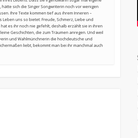
il ihres Lebens. Dass sie irgendwann sogar mal eigene
 hätte sich die Singer Songwriterin noch vor wenigen
ssen. Ihre Texte kommen tief aus ihrem Inneren –
 Leben uns so bietet: Freude, Schmerz, Liebe und
at es ihr noch nie gefehlt, deshalb erzählt sie in ihren
leine Geschichten, die zum Träumen anregen. Und weil
ayerin und Wahlmünchnerin die hochdeutsche und
eichermaßen liebt, bekommt man bei ihr manchmal auch