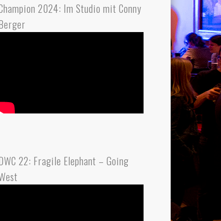
Champion 2024: Im Studio mit Conny
Berger
DWC 22: Fragile Elephant – Going
West