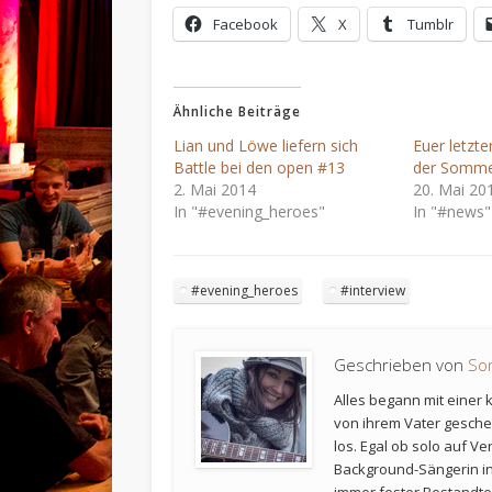
Facebook
X
Tumblr
Ähnliche Beiträge
Lian und Löwe liefern sich
Euer letzt
Battle bei den open #13
der Somme
2. Mai 2014
20. Mai 20
In "#evening_heroes"
In "#news"
#evening_heroes
#interview
Geschrieben von
Son
Alles begann mit einer 
von ihrem Vater gesche
los. Egal ob solo auf V
Background-Sängerin i