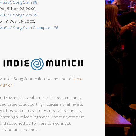
MuSoC Song Slam 98
Do., 5. Nov. 26, 20:00:
MuSoC Song Slam 99
Di., 8. Dez. 26, 20:00:
MuSoC Song Slam Champions 26
Munich Song Connection is a member of
Indie
Munich
Indie Munich is a vibrant, artist-led community
dedicated to supporting musicians of all levels.
We host open mics and events across the city,
fostering a welcoming space where newcomers
and seasoned performers can connect,
collaborate, and thrive.