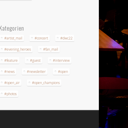
Kategorien
#artist_mail
#concert
#dwc22
#evening_heroes
#fan_mail
#feature
#guest
#interview
#news
#newsletter
#open
#open_air
#open_champions
#photos