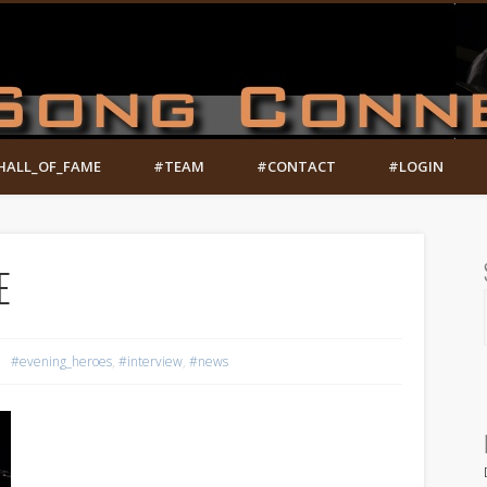
HALL_OF_FAME
#TEAM
#CONTACT
#LOGIN
E
#evening_heroes
,
#interview
,
#news