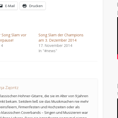
E-Mail
Drucken
er Song Slam vor
Song Slam der Champions
rpause!
am 3. Dezember 2014
14
17. November 2014
In "#news"
ja Zajontz
klassischen Hohner-Gitarre, die sie im Alter von 9 Jahren
nkt bekam. Seitdem ließ sie das Musikmachen nie mehr
ereinsfeiern, Firmenfesten und Hochzeiten oder als
n klassischen Coverbands – Singen und Musizieren war