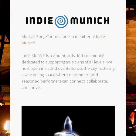
Munich Song Connection is a member of
Indie
Munich
Indie Munich is a vibrant, artist-led community
dedicated to supporting musicians of all levels. We
host open mics and events across the city, fostering
a welcoming space where newcomers and
seasoned performers can connect, collaborate,
and thrive.