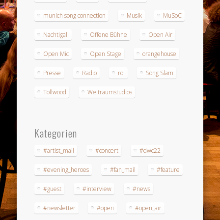
munich song connection
Musik
MuSoC
Nachtigall
Offene Bühne
Open Air
Open Mic
Open Stage
orangehouse
Presse
Radio
rol
Song Slam
Tollwood
Weltraumstudios
Kategorien
#artist_mail
#concert
#dwc22
#evening_heroes
#fan_mail
#feature
#guest
#interview
#news
#newsletter
#open
#open_air