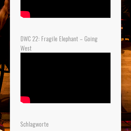
DWC 22: Fragile Elephant – Going
West
Schlagworte