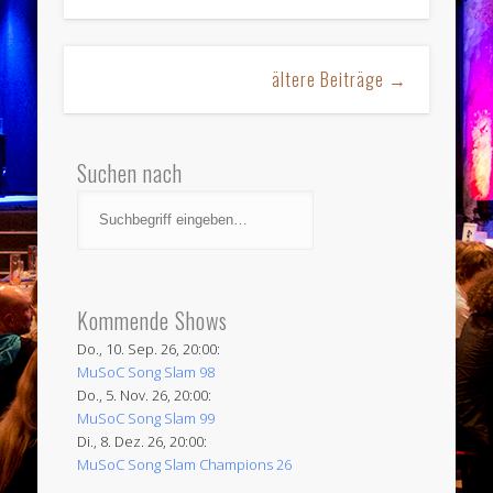
ältere Beiträge →
Suchen nach
Kommende Shows
Do., 10. Sep. 26, 20:00:
MuSoC Song Slam 98
Do., 5. Nov. 26, 20:00:
MuSoC Song Slam 99
Di., 8. Dez. 26, 20:00:
MuSoC Song Slam Champions 26