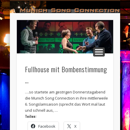
#HALL_OF_FAME
#IMPRESSUM
#CONTACT
#DATES
#LOGIN
#NEWS
#TEAM
#OPEN
Munich Song Connection
Fullhouse mit Bombenstimmung
…
….so startete am gestrigen Donnerstagabend
die Munich Song Connection in ihre mittlerweile
6. Songslamsaison (sprecht das Wort mal laut
und schnell aus, …
Teilen:
Facebook
X