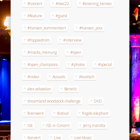
#concert
#dwc22
#evening_heroes
#feature
#guest
#hansen_kommentiert
#hansen_pixx
#hippiedrom
#interview
#macks_meinung
#open
#open_champions
#photos
#special
#video
Acoustic
Akustisch
alex sebastian
Benefiz
dreamland woodstock challenge
DVD
feierwerk
festival
fragile elephant
ISE
ISE in Concert
jerry marotta
Konzert
Live
Live Music