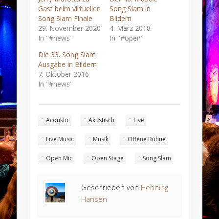
Gast beim virtuellen
Song Slam in
Song Slam Finale
Bildern
29. November 2020
4. März 2018
In "#news"
In "#open"
Die 33. Song Slam
Ausgabe in Bildern
7. Oktober 2016
In "#news"
Acoustic
Akustisch
Live
Live Music
Musik
Offene Bühne
Open Mic
Open Stage
Song Slam
Geschrieben von
Henning
Hansen