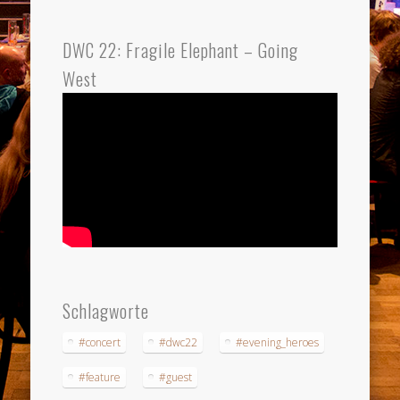
DWC 22: Fragile Elephant – Going
West
Schlagworte
#concert
#dwc22
#evening_heroes
#feature
#guest