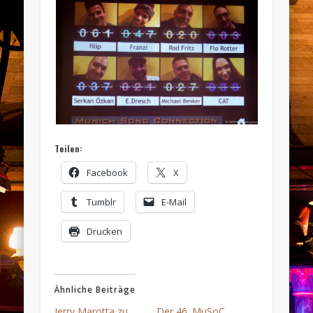
Teilen:
Facebook
X
Tumblr
E-Mail
Drucken
Ähnliche Beiträge
Jerry Marotta zu
Der 46. MuSoC