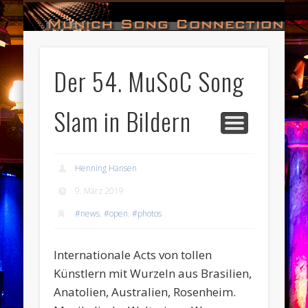
#HALL_OF_FAME
#IMPRESSUM
#CONTACT
#DATES
#LOGIN
#NEWS
#TEAM
#OPEN
Munich Song Connection
Der 54. MuSoC Song
Slam in Bildern
Henning Hansen
9. März 2019
#news
,
#open
,
#photos
Internationale Acts von tollen
Künstlern mit Wurzeln aus Brasilien,
Anatolien, Australien, Rosenheim.