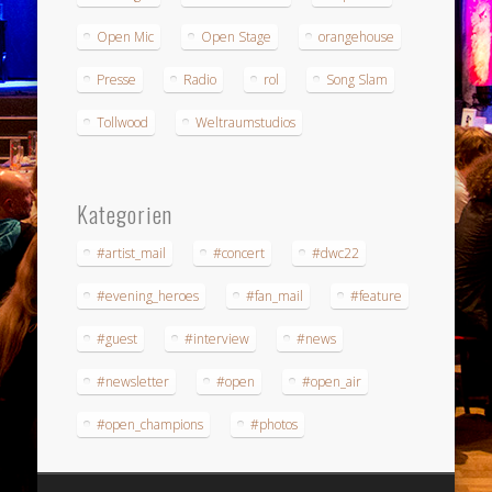
Open Mic
Open Stage
orangehouse
Presse
Radio
rol
Song Slam
Tollwood
Weltraumstudios
Kategorien
#artist_mail
#concert
#dwc22
#evening_heroes
#fan_mail
#feature
#guest
#interview
#news
#newsletter
#open
#open_air
#open_champions
#photos