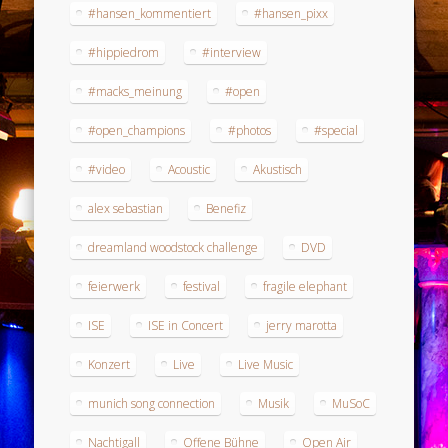
#hansen_kommentiert
#hansen_pixx
#hippiedrom
#interview
#macks_meinung
#open
#open_champions
#photos
#special
#video
Acoustic
Akustisch
alex sebastian
Benefiz
dreamland woodstock challenge
DVD
feierwerk
festival
fragile elephant
ISE
ISE in Concert
jerry marotta
Konzert
Live
Live Music
munich song connection
Musik
MuSoC
Nachtigall
Offene Bühne
Open Air