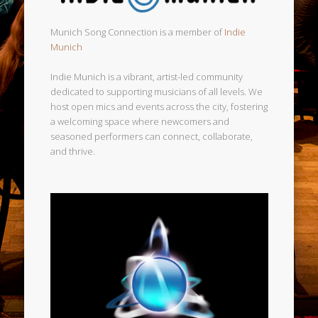
Munich Song Connection is a member of
Indie
Munich
Indie Munich is a vibrant, artist-led community
dedicated to supporting musicians of all levels. We
host open mics and events across the city, fostering
a welcoming space where newcomers and
seasoned performers can connect, collaborate,
and thrive.