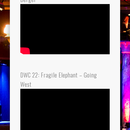
DWC 22: Fragile Elephant – Going
West