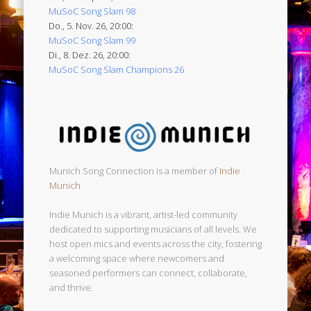
MuSoC Song Slam 98
Do., 5. Nov. 26, 20:00:
MuSoC Song Slam 99
Di., 8. Dez. 26, 20:00:
MuSoC Song Slam Champions 26
Munich Song Connection is a member of
Indie
Munich
Indie Munich is a vibrant, artist-led community
dedicated to supporting musicians of all levels. We
host open mics and events across the city, fostering
a welcoming space where newcomers and
seasoned performers can connect, collaborate,
and thrive.