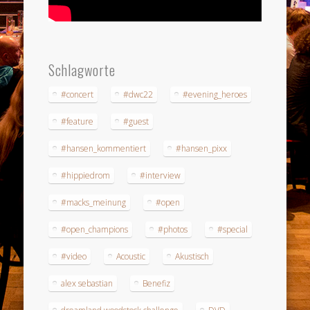
Schlagworte
#concert
#dwc22
#evening_heroes
#feature
#guest
#hansen_kommentiert
#hansen_pixx
#hippiedrom
#interview
#macks_meinung
#open
#open_champions
#photos
#special
#video
Acoustic
Akustisch
alex sebastian
Benefiz