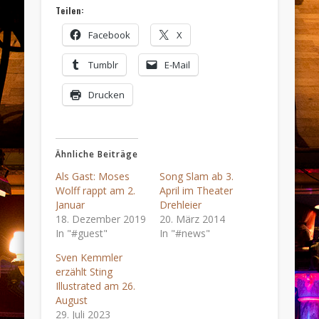
Teilen:
Facebook
X
Tumblr
E-Mail
Drucken
Ähnliche Beiträge
Als Gast: Moses
Song Slam ab 3.
Wolff rappt am 2.
April im Theater
Januar
Drehleier
18. Dezember 2019
20. März 2014
In "#guest"
In "#news"
Sven Kemmler
erzählt Sting
Illustrated am 26.
August
29. Juli 2023