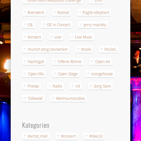
dreamland woodstock challenge
DVD
feierwerk
festival
fragile elephant
ISE
ISE in Concert
jerry marotta
Konzert
Live
Live Music
munich song connection
Musik
MuSoC
Nachtigall
Offene Bühne
Open Air
Open Mic
Open Stage
orangehouse
Presse
Radio
rol
Song Slam
Tollwood
Weltraumstudios
Kategorien
#artist_mail
#concert
#dwc22