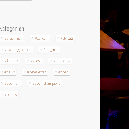
Kategorien
#artist_mail
#concert
#dwc22
#evening_heroes
#fan_mail
#feature
#guest
#interview
#news
#newsletter
#open
#open_air
#open_champions
#photos