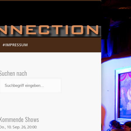
Munich Song Connection
#IMPRESSUM
Suchen nach
Kommende Shows
Do., 10. Sep. 26, 20:00: