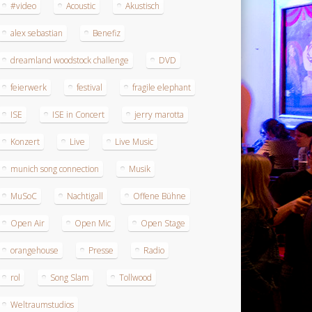
#video
Acoustic
Akustisch
alex sebastian
Benefiz
dreamland woodstock challenge
DVD
feierwerk
festival
fragile elephant
ISE
ISE in Concert
jerry marotta
Konzert
Live
Live Music
munich song connection
Musik
MuSoC
Nachtigall
Offene Bühne
Open Air
Open Mic
Open Stage
orangehouse
Presse
Radio
rol
Song Slam
Tollwood
Weltraumstudios