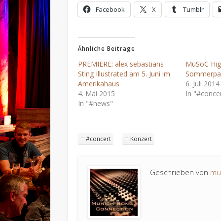
Facebook
X
Tumblr
Ähnliche Beiträge
PREMIERE: alex sebastians
MuSoC High
Sting Illustrated am 5. Juni im
Sommerpa
Amerikahaus
6. Juli 2014
4. Mai 2015
In "#conce
In "#news"
#concert
Konzert
Geschrieben von
mu