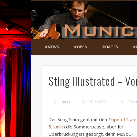
#NEWS
#OPEN
#DATES
#
Sting Illustrated – V
musoc
28. Mai 2014
#con
Der Song Slam geht mit den
#open 14 am
5. Juni
in die Sommerpause, aber für
Überbrückung ist gesorgt, denn MuSoC-