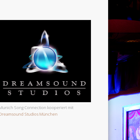
Munich Song Connection kooperiert mit
Dreamsound Studios München