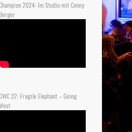
Champion 2024: Im Studio mit Conny
Berger
DWC 22: Fragile Elephant – Going
West