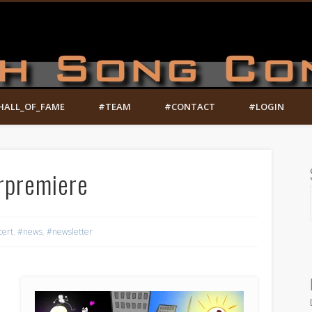
HALL_OF_FAME
#TEAM
#CONTACT
#LOGIN
orpremiere
cert
,
#news
,
#newsletter