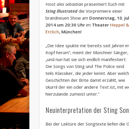
Host
alex sebastian
präsentiert Euch mit
Sting Illustrated
die Vorpremiere einer
brandneuen Show am
Donnerstag, 10. Jul
2014 um 20:30 Uhr
im
Theater
Heppel 
Ettlich
, München!
„Die Idee spukte mir bereits seit Jahren i
Kopf herum“, meint der Münchner Sänger,
„und nun hat sie sich endlich manifestiert:
Die Songs von Sting und The Police sind
teils Klassiker, die jeder kennt. Aber welc
Geschichten der Brite damit erzählt, wie
skurril der ein oder andere Text ist, mit 
hierzulande zumeist unter.“
Neuinterpretation der Sting So
Bei der Lektüre der Songtexte liefen die 