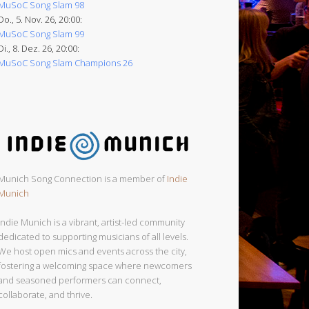
MuSoC Song Slam 98
Do., 5. Nov. 26, 20:00:
MuSoC Song Slam 99
Di., 8. Dez. 26, 20:00:
MuSoC Song Slam Champions 26
Munich Song Connection is a member of
Indie
Munich
Indie Munich is a vibrant, artist-led community
dedicated to supporting musicians of all levels.
We host open mics and events across the city,
fostering a welcoming space where newcomers
and seasoned performers can connect,
collaborate, and thrive.