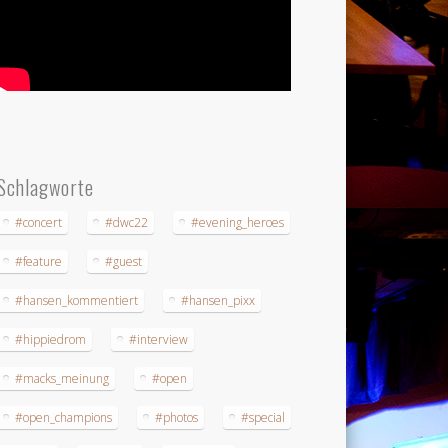
Schlagworte
#concert
#dwc22
#evening_heroes
#feature
#guest
#hansen_kommentiert
#hansen_pixx
#hippiedrom
#interview
#macks_meinung
#open
#open_champions
#photos
#special