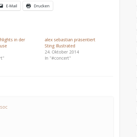
E-Mail
Drucken
lights in der
alex sebastian präsentiert
use
Sting Illustrated
24. Oktober 2014
rt"
In "#concert"
soc