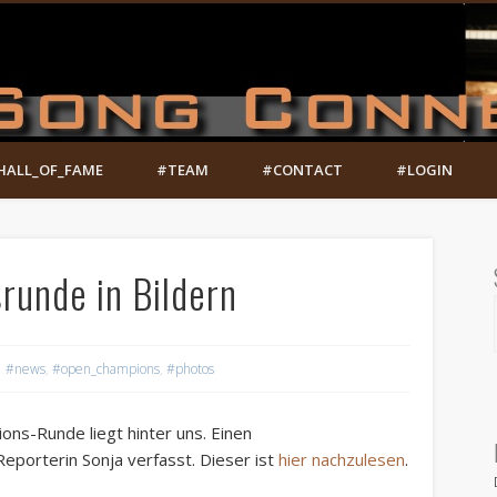
HALL_OF_FAME
#TEAM
#CONTACT
#LOGIN
unde in Bildern
#news
,
#open_champions
,
#photos
ns-Runde liegt hinter uns. Einen
Reporterin Sonja verfasst. Dieser ist
hier nachzulesen
.