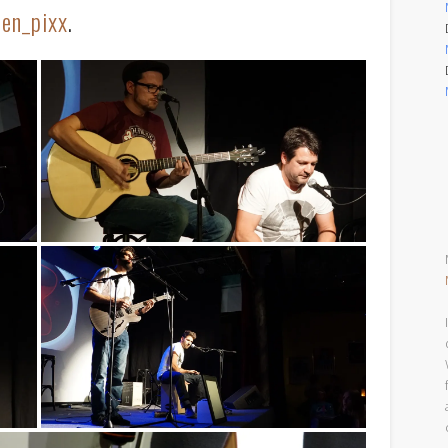
sen_pixx
.