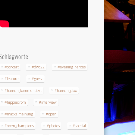
Schlagworte
#concert
#dwc22
#evening_heroes
#feature
#guest
#hansen_kommentiert
#hansen_pixx
#hippiedrom
#interview
#macks_meinung
#open
#open_champions
#photos
#special