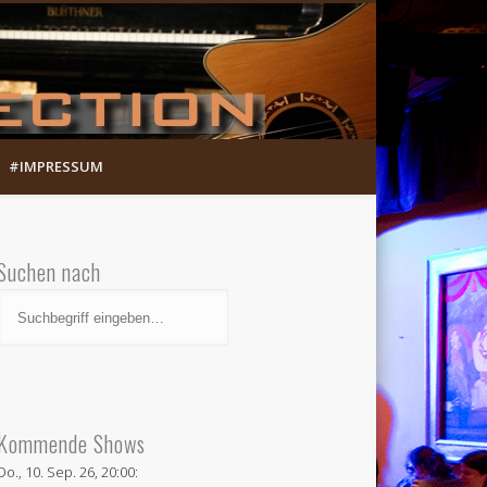
Munich Song Connection
#IMPRESSUM
Suchen nach
Kommende Shows
Do., 10. Sep. 26, 20:00: