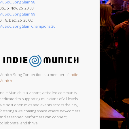
MuSoC Song Slam 98
Do., 5. Nov. 26, 20:00:
MuSoC Song Slam 99
Di., 8. Dez. 26, 20:00:
MuSoC Song Slam Champions 26
Munich Song Connection is a member of
Indie
Munich
Indie Munich is a vibrant, artist-led community
dedicated to supporting musicians of all levels.
We host open mics and events across the city,
fostering a welcoming space where newcomers
and seasoned performers can connect,
collaborate, and thrive.