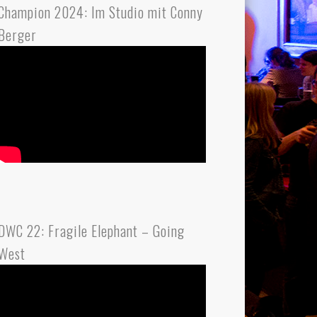
Champion 2024: Im Studio mit Conny
Berger
DWC 22: Fragile Elephant – Going
West