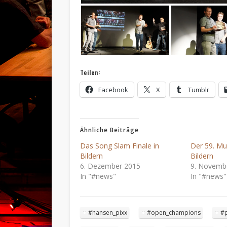
Teilen:
Facebook
X
Tumblr
Ähnliche Beiträge
Das Song Slam Finale in
Der 59. Mu
Bildern
Bildern
6. Dezember 2015
9. Novemb
In "#news"
In "#news"
#hansen_pixx
#open_champions
#