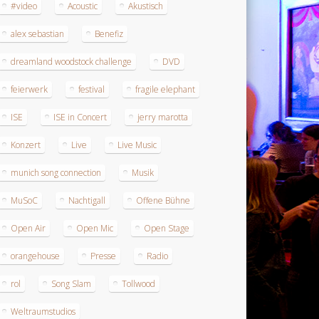
#video
Acoustic
Akustisch
alex sebastian
Benefiz
dreamland woodstock challenge
DVD
feierwerk
festival
fragile elephant
ISE
ISE in Concert
jerry marotta
Konzert
Live
Live Music
munich song connection
Musik
MuSoC
Nachtigall
Offene Bühne
Open Air
Open Mic
Open Stage
orangehouse
Presse
Radio
rol
Song Slam
Tollwood
Weltraumstudios