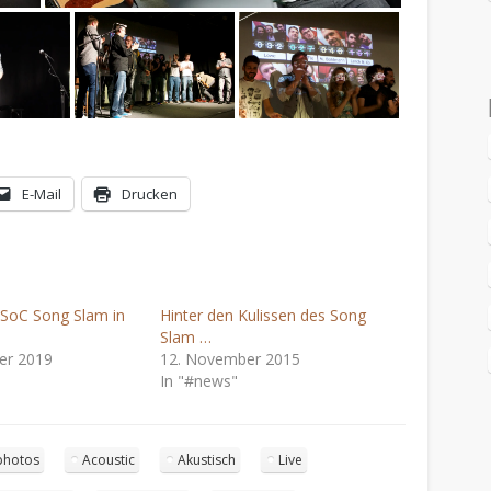
E-Mail
Drucken
SoC Song Slam in
Hinter den Kulissen des Song
Slam …
er 2019
12. November 2015
In "#news"
photos
Acoustic
Akustisch
Live