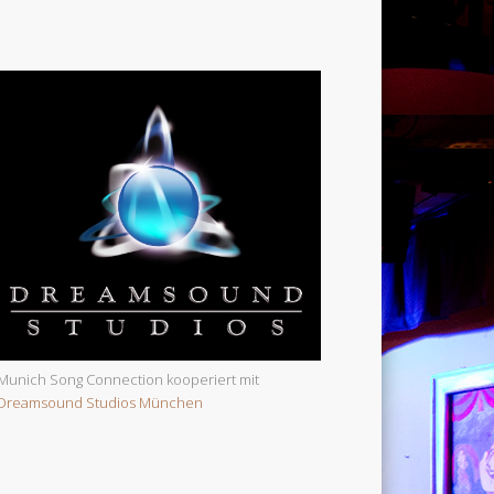
Munich Song Connection kooperiert mit
Dreamsound Studios München