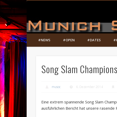
#NEWS
#OPEN
#DATES
#
Song Slam Championsr
musoc
6. Dezember 2014
Eine extrem spannende Song Slam Champio
ausführlichen Bericht hat unsere rasende 