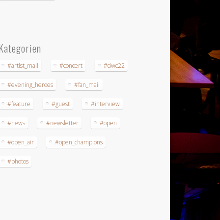
Kategorien
#artist_mail
#concert
#dwc22
#evening_heroes
#fan_mail
#feature
#guest
#interview
#news
#newsletter
#open
#open_air
#open_champions
#photos