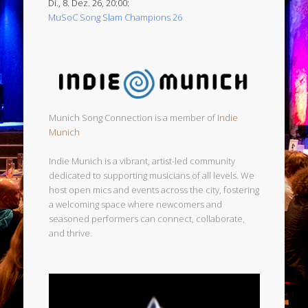
Di., 8. Dez. 26, 20:00:
MuSoC Song Slam Champions 26
Munich Song Connection is a member of
Indie
Munich
Indie Munich is a vibrant, artist-led community
dedicated to supporting musicians of all levels. We
host open mics and events across the city, fostering
a welcoming space where newcomers and
seasoned performers can connect, collaborate,
and thrive.