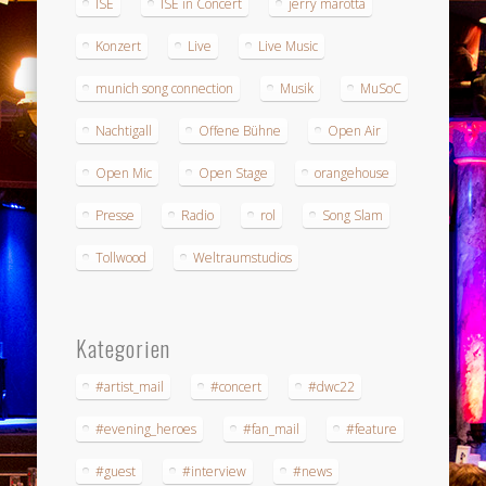
ISE
ISE in Concert
jerry marotta
Konzert
Live
Live Music
munich song connection
Musik
MuSoC
Nachtigall
Offene Bühne
Open Air
Open Mic
Open Stage
orangehouse
Presse
Radio
rol
Song Slam
Tollwood
Weltraumstudios
Kategorien
#artist_mail
#concert
#dwc22
#evening_heroes
#fan_mail
#feature
#guest
#interview
#news