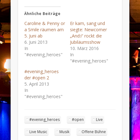
Ähnliche Beiträge
Caroline & Penny or
Er kam, sang und
a Smile räumen am
siegte: Newcomer
5. Juni ab
„And:i“ rockt die
6. Juni 2013
Jubiläumsshow
In
10. März 2016
"#evening_heroes"
In
"#evening_heroes"
#evening_heroes
der #open 2
5. April 2013
In
"#evening_heroes"
#evening_heroes
#open
Live
Live Music
Musik
Offene Bühne