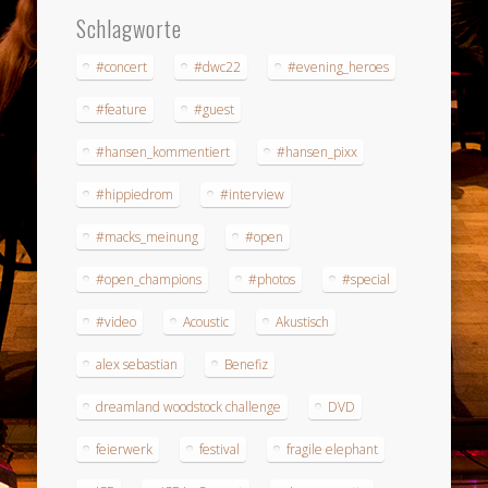
Schlagworte
#concert
#dwc22
#evening_heroes
#feature
#guest
#hansen_kommentiert
#hansen_pixx
#hippiedrom
#interview
#macks_meinung
#open
#open_champions
#photos
#special
#video
Acoustic
Akustisch
alex sebastian
Benefiz
dreamland woodstock challenge
DVD
feierwerk
festival
fragile elephant