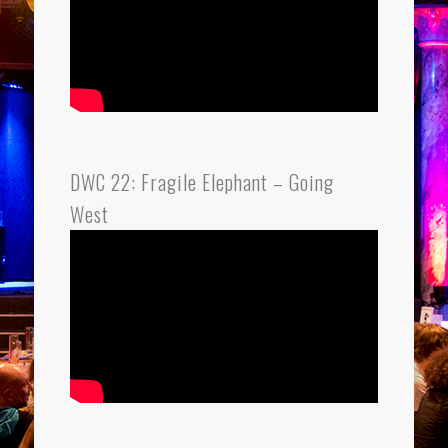
DWC 22: Fragile Elephant – Going
West