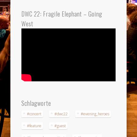
DWC 22: Fragile Elephant – Going
West
Schlagworte
#concert
#dwc22
#evening_heroes
#feature
#guest