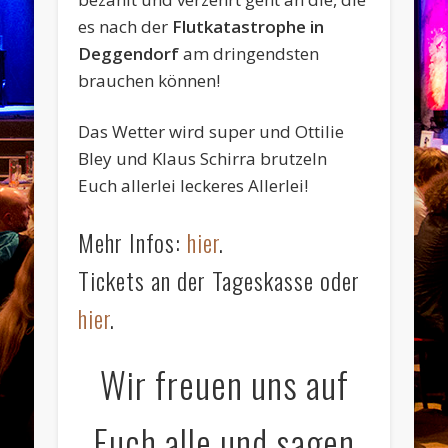
es nach der
Flutkatastrophe in
Deggendorf
am dringendsten
brauchen können!
Das Wetter wird super und Ottilie
Bley und Klaus Schirra brutzeln
Euch allerlei leckeres Allerlei!
Mehr Infos:
hier
.
Tickets an der Tageskasse oder
hier
.
Wir freuen uns auf
Euch alle und sagen