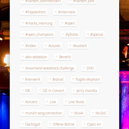
#hansen_kommentiert
#hansen_pixx
#hippiedrom
#interview
#macks_meinung
#open
#open_champions
#photos
#special
#video
Acoustic
Akustisch
alex sebastian
Benefiz
dreamland woodstock challenge
DVD
feierwerk
festival
fragile elephant
ISE
ISE in Concert
jerry marotta
Konzert
Live
Live Music
munich song connection
Musik
MuSoC
Nachtigall
Offene Bühne
Open Air