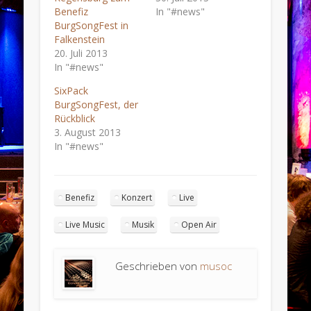
Benefiz
In "#news"
BurgSongFest in
Falkenstein
20. Juli 2013
In "#news"
SixPack
BurgSongFest, der
Rückblick
3. August 2013
In "#news"
Benefiz
Konzert
Live
Live Music
Musik
Open Air
Geschrieben von
musoc