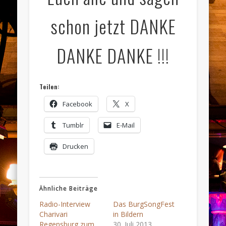
schon jetzt DANKE
DANKE DANKE !!!
Teilen:
Facebook
X
Tumblr
E-Mail
Drucken
Ähnliche Beiträge
Radio-Interview
Das BurgSongFest
Charivari
in Bildern
Regensburg zum
30. Juli 2013