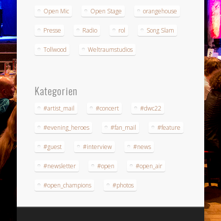
Open Mic
Open Stage
orangehouse
Presse
Radio
rol
Song Slam
Tollwood
Weltraumstudios
Kategorien
#artist_mail
#concert
#dwc22
#evening_heroes
#fan_mail
#feature
#guest
#interview
#news
#newsletter
#open
#open_air
#open_champions
#photos