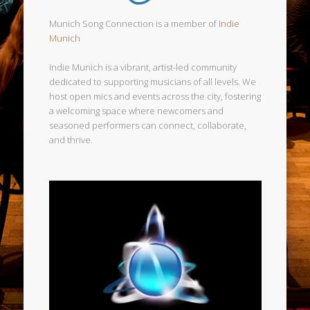
Munich Song Connection is a member of
Indie
Munich
Indie Munich is a vibrant, artist-led community
dedicated to supporting musicians of all levels. We
host open mics and events across the city, fostering
a welcoming space where newcomers and
seasoned performers can connect, collaborate,
and thrive.