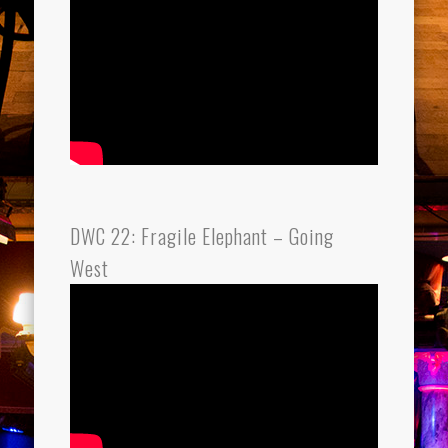
DWC 22: Fragile Elephant – Going
West