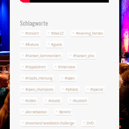
Schlagworte
#concert
#dwc22
#evening_heroes
#feature
#guest
#hansen_kommentiert
#hansen_pixx
#hippiedrom
#interview
#macks_meinung
#open
#open_champions
#photos
#special
#video
Acoustic
Akustisch
alex sebastian
Benefiz
dreamland woodstock challenge
DVD