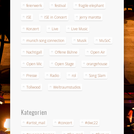
feierwerk
festival
fragile elephant
ISE
ISE in Concert
jerry marotta
Konzert
Live
Live Music
munich song connection
Musik
MuSoC
Nachtigall
Offene Bühne
Open Air
Open Mic
Open Stage
orangehouse
Presse
Radio
rol
Song Slam
Tollwood
Weltraumstudios
Kategorien
#artist_mail
#concert
#dwc22