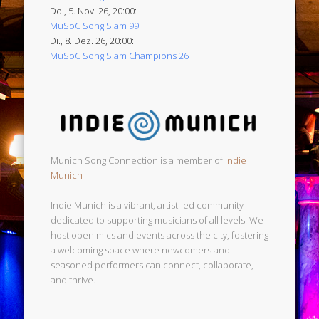
Do., 5. Nov. 26, 20:00:
MuSoC Song Slam 99
Di., 8. Dez. 26, 20:00:
MuSoC Song Slam Champions 26
Munich Song Connection is a member of
Indie
Munich
Indie Munich is a vibrant, artist-led community
dedicated to supporting musicians of all levels. We
host open mics and events across the city, fostering
a welcoming space where newcomers and
seasoned performers can connect, collaborate,
and thrive.