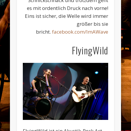
Schnickschnack und trotzdem geht
es mit ordentlich Druck nach vorne!
Eins ist sicher, die Welle wird immer
größer bis sie
bricht.
facebook.com/ImAWave
FlyingWild
FlyingWild ist ein Akustik-Rock Act