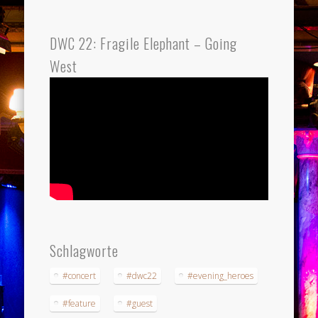
DWC 22: Fragile Elephant – Going
West
Schlagworte
#concert
#dwc22
#evening_heroes
#feature
#guest