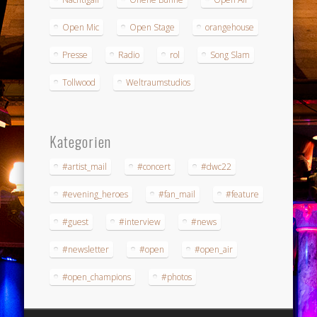
Open Mic
Open Stage
orangehouse
Presse
Radio
rol
Song Slam
Tollwood
Weltraumstudios
Kategorien
#artist_mail
#concert
#dwc22
#evening_heroes
#fan_mail
#feature
#guest
#interview
#news
#newsletter
#open
#open_air
#open_champions
#photos