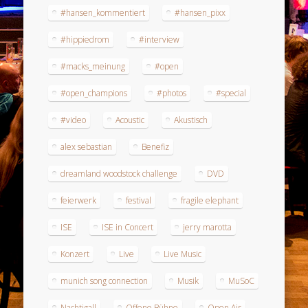
#hansen_kommentiert
#hansen_pixx
#hippiedrom
#interview
#macks_meinung
#open
#open_champions
#photos
#special
#video
Acoustic
Akustisch
alex sebastian
Benefiz
dreamland woodstock challenge
DVD
feierwerk
festival
fragile elephant
ISE
ISE in Concert
jerry marotta
Konzert
Live
Live Music
munich song connection
Musik
MuSoC
Nachtigall
Offene Bühne
Open Air