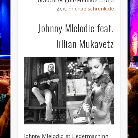
braucht es gute Freunde … und
Zeit.
michaelschrenk.de
Johnny Mlelodic feat.
Jillian Mukavetz
Johnny Mlelodic ist Liedermaching