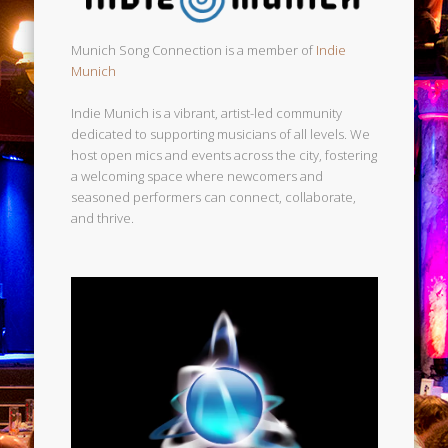
Munich Song Connection is a member of
Indie
Munich
Indie Munich is a vibrant, artist-led community
dedicated to supporting musicians of all levels. We
host open mics and events across the city, fostering
a welcoming space where newcomers and
seasoned performers can connect, collaborate,
and thrive.