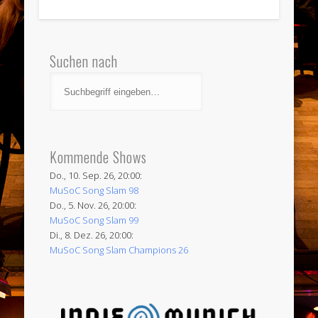
Suchen nach
Kommende Shows
Do., 10. Sep. 26, 20:00:
MuSoC Song Slam 98
Do., 5. Nov. 26, 20:00:
MuSoC Song Slam 99
Di., 8. Dez. 26, 20:00:
MuSoC Song Slam Champions 26