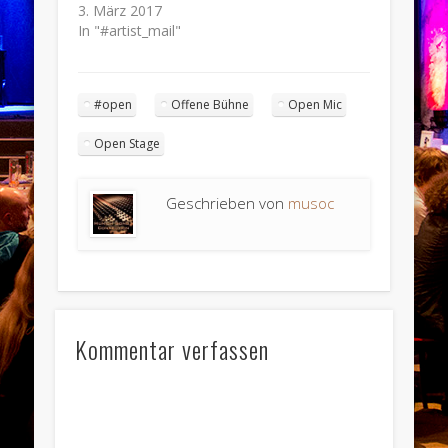
3. März 2017
In "#artist_mail"
#open
Offene Bühne
Open Mic
Open Stage
Geschrieben von
musoc
Kommentar verfassen