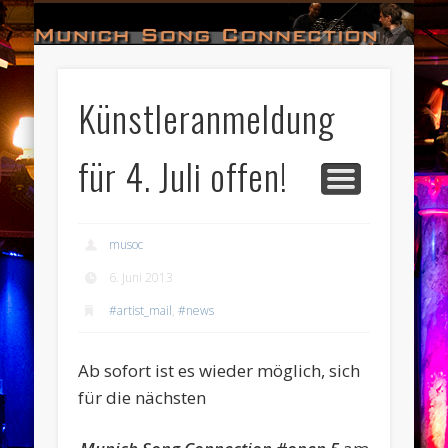
#HALL_OF_FAME
#IMPRESSUM
#CONTACT
#DATES
#LOGIN
#NEWS
#TEAM
#OPEN
Munich Song Connection
Künstleranmeldung
für 4. Juli offen!
musoc
6. Juni 2013
#artist_mail
,
#news
Ab sofort ist es wieder möglich, sich
für die nächsten