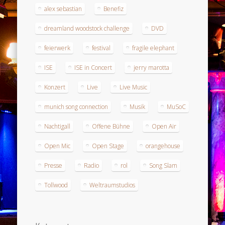
alex sebastian
Benefiz
dreamland woodstock challenge
DVD
feierwerk
festival
fragile elephant
ISE
ISE in Concert
jerry marotta
Konzert
Live
Live Music
munich song connection
Musik
MuSoC
Nachtigall
Offene Bühne
Open Air
Open Mic
Open Stage
orangehouse
Presse
Radio
rol
Song Slam
Tollwood
Weltraumstudios