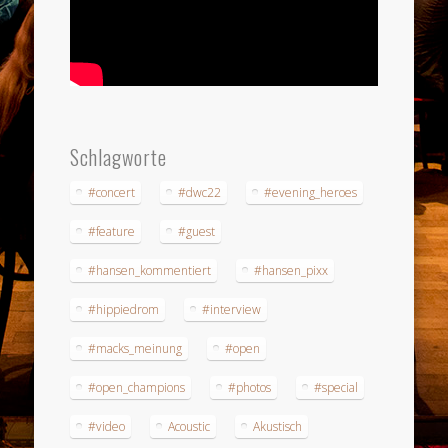
Schlagworte
#concert
#dwc22
#evening_heroes
#feature
#guest
#hansen_kommentiert
#hansen_pixx
#hippiedrom
#interview
#macks_meinung
#open
#open_champions
#photos
#special
#video
Acoustic
Akustisch