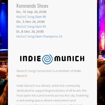
Kommende Shows
Do., 10. Sep. 26, 20:00:
MuSoC Song Slam 98
Do., 5. Nov. 26, 20:00:
MuSoC Song Slam 99
Di., 8. Dez. 26, 20:00:
MuSoC Song Slam Champions 26
Munich Song Connection is a member of
Indie
Munich
Indie Munich is a vibrant, artist-led community
dedicated to supporting musicians of all levels. We
host open mics and events across the city, fostering
a welcoming space where newcomers and