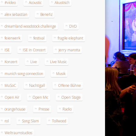
#video
Acoustic
Akustisch
alex sebastian
Benefiz
dreamland woodstock challenge
DVD
feierwerk
festival
fragile elephant
ISE
ISE in Concert
jerry marotta
Konzert
Live
Live Music
munich song connection
Musik
MuSoC
Nachtigall
Offene Bühne
Open Air
Open Mic
Open Stage
orangehouse
Presse
Radio
rol
Song Slam
Tollwood
Weltraumstudios