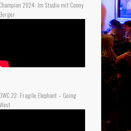
Champion 2024: Im Studio mit Conny
Berger
DWC 22: Fragile Elephant – Going
West