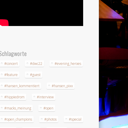
Schlagworte
#concert
#dwc22
#evening_heroes
#feature
#guest
#hansen_kommentiert
#hansen_pixx
#hippiedrom
#interview
#macks_meinung
#open
#open_champions
#photos
#special