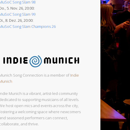
MuSoC Song Slam 98
Do., 5. Nov. 26, 20:00:
MuSoC Song Slam 99
Di., 8. Dez. 26, 20:00:
MuSoC Song Slam Champions 26
Munich Song Connection is a member of
Indie
Munich
Indie Munich is a vibrant, artist-led community
dedicated to supporting musicians of all levels.
We host open mics and events across the city,
fostering a welcoming space where newcomers
and seasoned performers can connect,
collaborate, and thrive.