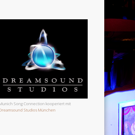
Munich Song Connection kooperiert mit
Dreamsound Studios München