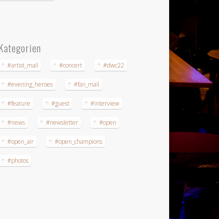
Kategorien
#artist_mail
#concert
#dwc22
#evening_heroes
#fan_mail
#feature
#guest
#interview
#news
#newsletter
#open
#open_air
#open_champions
#photos