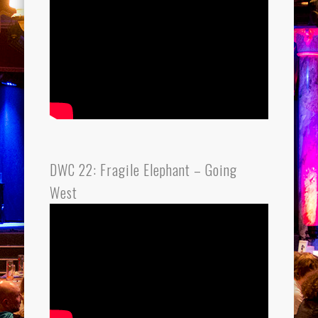
DWC 22: Fragile Elephant – Going
West