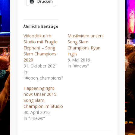
Drucken
Ähnliche Beiträge
Videodoku: Im
Musikvideo unsers
Studio mit Fragile
Song Slam
Elephant – Song
Champions Ryan
Slam Champions
Inglis
2020
6. Mai 2016
31. Oktober 2021
In "#news"
In
"#open_champions"
Happening right
now: Unser 2015
Song Slam
Champion im Studio
30. April 2016
In "#news"