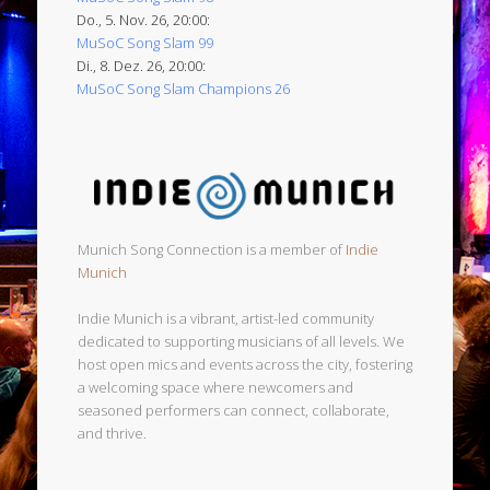
Do., 5. Nov. 26, 20:00:
MuSoC Song Slam 99
Di., 8. Dez. 26, 20:00:
MuSoC Song Slam Champions 26
Munich Song Connection is a member of
Indie
Munich
Indie Munich is a vibrant, artist-led community
dedicated to supporting musicians of all levels. We
host open mics and events across the city, fostering
a welcoming space where newcomers and
seasoned performers can connect, collaborate,
and thrive.