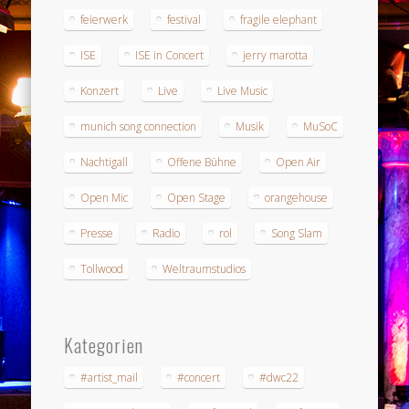
feierwerk
festival
fragile elephant
ISE
ISE in Concert
jerry marotta
Konzert
Live
Live Music
munich song connection
Musik
MuSoC
Nachtigall
Offene Bühne
Open Air
Open Mic
Open Stage
orangehouse
Presse
Radio
rol
Song Slam
Tollwood
Weltraumstudios
Kategorien
#artist_mail
#concert
#dwc22