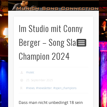
#HALL_OF_FAME
#IMPRESSUM
#CONTACT
#DATES
#LOGIN
#NEWS
#TEAM
#OPEN
Munich Song Connection
Im Studio mit Conny
Berger – Song Slam
Champion 2024
musoc
25. September 2025
#news
,
#newsletter
,
#open_champions
Dass man nicht unbedingt 18 sein