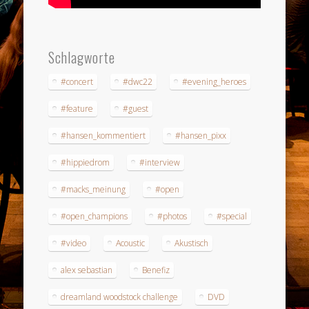
Schlagworte
#concert
#dwc22
#evening_heroes
#feature
#guest
#hansen_kommentiert
#hansen_pixx
#hippiedrom
#interview
#macks_meinung
#open
#open_champions
#photos
#special
#video
Acoustic
Akustisch
alex sebastian
Benefiz
dreamland woodstock challenge
DVD