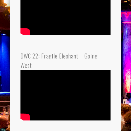
DWC 22: Fragile Elephant – Going
West