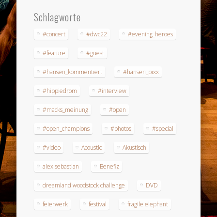
Schlagworte
#concert
#dwc22
#evening_heroes
#feature
#guest
#hansen_kommentiert
#hansen_pixx
#hippiedrom
#interview
#macks_meinung
#open
#open_champions
#photos
#special
#video
Acoustic
Akustisch
alex sebastian
Benefiz
dreamland woodstock challenge
DVD
feierwerk
festival
fragile elephant