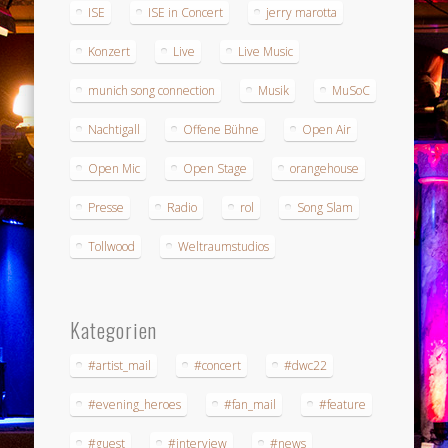
ISE
ISE in Concert
jerry marotta
Konzert
Live
Live Music
munich song connection
Musik
MuSoC
Nachtigall
Offene Bühne
Open Air
Open Mic
Open Stage
orangehouse
Presse
Radio
rol
Song Slam
Tollwood
Weltraumstudios
Kategorien
#artist_mail
#concert
#dwc22
#evening_heroes
#fan_mail
#feature
#guest
#interview
#news