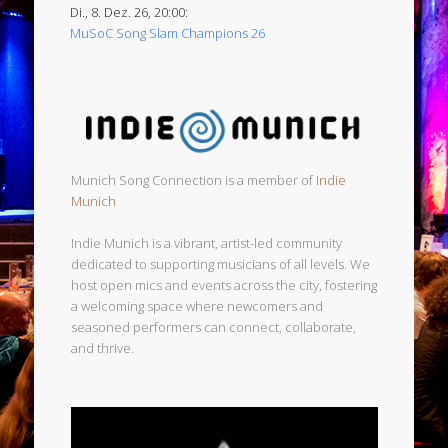
Di., 8. Dez. 26, 20:00:
MuSoC Song Slam Champions 26
Munich Song Connection is a member of
Indie
Munich
Indie Munich is a vibrant, artist-led community
dedicated to supporting musicians of all levels. We
host open mics and events across the city, fostering
a welcoming space where newcomers and
seasoned performers can connect, collaborate,
and thrive.