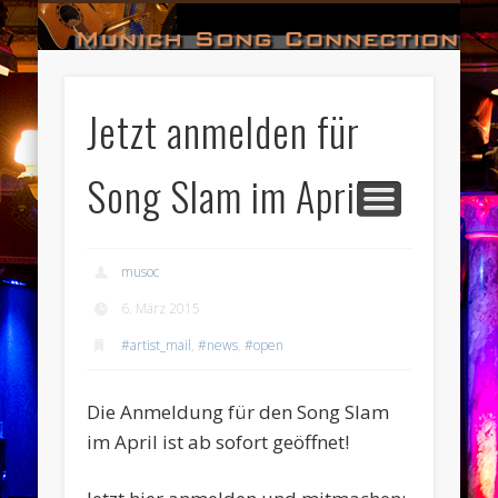
#HALL_OF_FAME
#IMPRESSUM
#CONTACT
#DATES
#LOGIN
#NEWS
#TEAM
#OPEN
Munich Song Connection
Jetzt anmelden für
Song Slam im April!
musoc
6. März 2015
#artist_mail
,
#news
,
#open
Die Anmeldung für den Song Slam
im April ist ab sofort geöffnet!