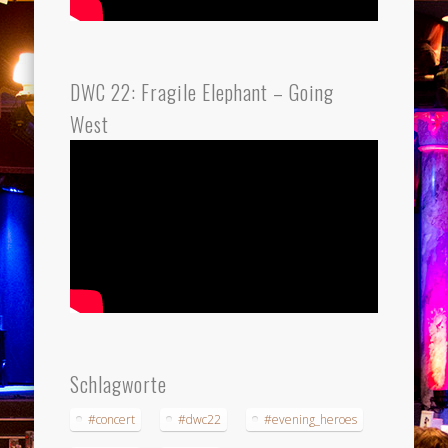
DWC 22: Fragile Elephant – Going
West
Schlagworte
#concert
#dwc22
#evening_heroes