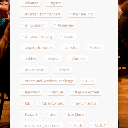
#feature
#guest
#hansen_kommentiert
#hansen_pixx
#hippiedrom
#interview
#macks_meinung
#open
#open_champions
#photos
#special
#video
Acoustic
Akustisch
alex sebastian
Benefiz
dreamland woodstock challenge
DVD
feierwerk
festival
fragile elephant
ISE
ISE in Concert
jerry marotta
Konzert
Live
Live Music
munich song connection
Musik
MuSoC