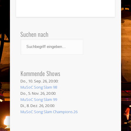
Suchen nach
Kommende Shows
Do., 10. Sep. 26, 20:00:
MuSoC Song Slam 98
Do., 5. Nov. 26, 20:00:
MuSoC Song Slam 99
Di., 8. Dez. 26, 20:00:
MuSoC Song Slam Champions 26