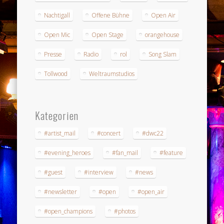
Nachtigall
Offene Bühne
Open Air
Open Mic
Open Stage
orangehouse
Presse
Radio
rol
Song Slam
Tollwood
Weltraumstudios
Kategorien
#artist_mail
#concert
#dwc22
#evening_heroes
#fan_mail
#feature
#guest
#interview
#news
#newsletter
#open
#open_air
#open_champions
#photos