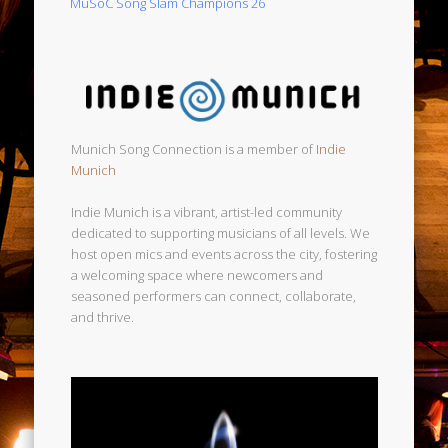
MuSoC Song Slam Champions 26
Munich Song Connection is a member of
Indie
Munich
Indie Munich is a vibrant, artist-led community
dedicated to supporting musicians of all levels. We
host open mics and events across the city, fostering
a welcoming space where newcomers and
seasoned performers can connect, collaborate,
and thrive.