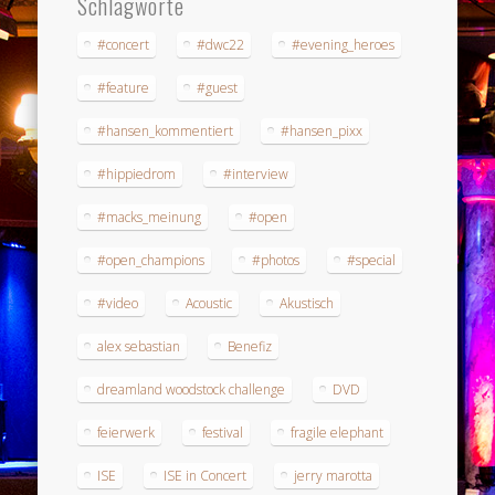
Schlagworte
#concert
#dwc22
#evening_heroes
#feature
#guest
#hansen_kommentiert
#hansen_pixx
#hippiedrom
#interview
#macks_meinung
#open
#open_champions
#photos
#special
#video
Acoustic
Akustisch
alex sebastian
Benefiz
dreamland woodstock challenge
DVD
feierwerk
festival
fragile elephant
ISE
ISE in Concert
jerry marotta