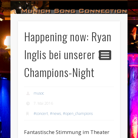
#HALL_OF_FAME
#IMPRESSUM
#CONTACT
#DATES
#LOGIN
#NEWS
#TEAM
#OPEN
Munich Song Connection
Happening now: Ryan
Inglis bei unserer 3-
Champions-Night
musoc
7. Mai 2016
#concert
,
#news
,
#open_champions
Fantastische Stimmung im Theater