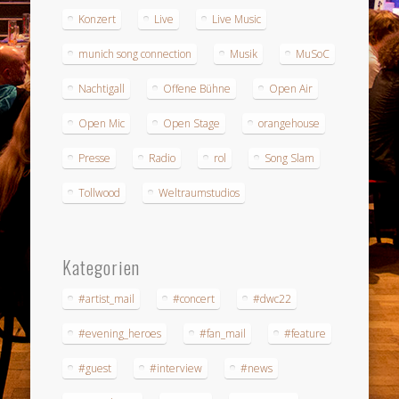
Konzert
Live
Live Music
munich song connection
Musik
MuSoC
Nachtigall
Offene Bühne
Open Air
Open Mic
Open Stage
orangehouse
Presse
Radio
rol
Song Slam
Tollwood
Weltraumstudios
Kategorien
#artist_mail
#concert
#dwc22
#evening_heroes
#fan_mail
#feature
#guest
#interview
#news