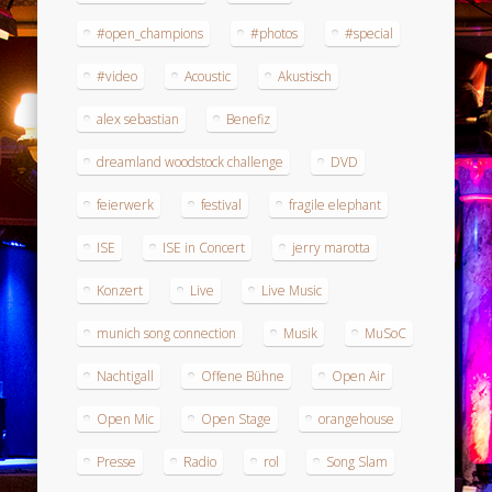
#open_champions
#photos
#special
#video
Acoustic
Akustisch
alex sebastian
Benefiz
dreamland woodstock challenge
DVD
feierwerk
festival
fragile elephant
ISE
ISE in Concert
jerry marotta
Konzert
Live
Live Music
munich song connection
Musik
MuSoC
Nachtigall
Offene Bühne
Open Air
Open Mic
Open Stage
orangehouse
Presse
Radio
rol
Song Slam