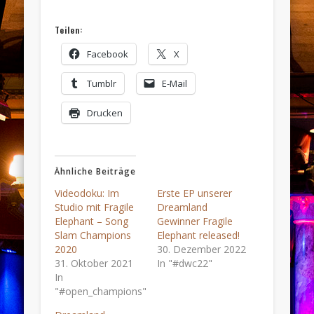
Teilen:
Facebook
X
Tumblr
E-Mail
Drucken
Ähnliche Beiträge
Videodoku: Im
Erste EP unserer
Studio mit Fragile
Dreamland
Elephant – Song
Gewinner Fragile
Slam Champions
Elephant released!
2020
30. Dezember 2022
31. Oktober 2021
In "#dwc22"
In
"#open_champions"