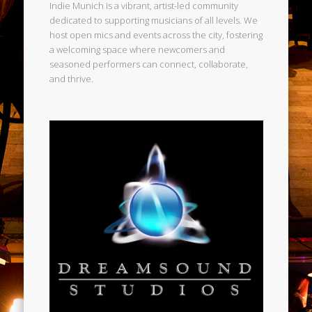
Indie Munich is a vibrant, artist-led community
dedicated to supporting musicians of all levels. We
host open mics and events across the city, fostering
a welcoming space where newcomers and
seasoned performers can connect, collaborate,
and thrive.