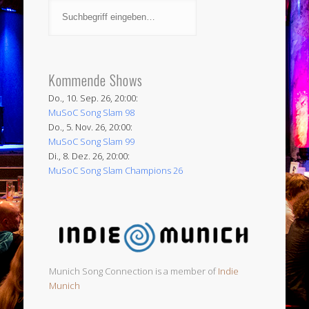
Kommende Shows
Do., 10. Sep. 26, 20:00:
MuSoC Song Slam 98
Do., 5. Nov. 26, 20:00:
MuSoC Song Slam 99
Di., 8. Dez. 26, 20:00:
MuSoC Song Slam Champions 26
Munich Song Connection is a member of
Indie
Munich