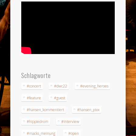
Schlagworte
#concert
#dwc22
#evening_heroes
#feature
#guest
#hansen_kommentiert
#hansen_pixx
#hippiedrom
#interview
#macks_meinung
#open