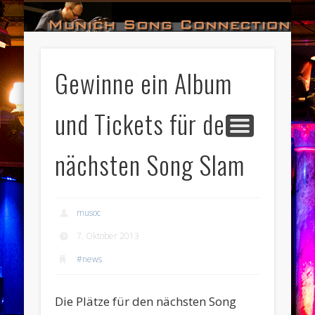
#HALL_OF_FAME
#IMPRESSUM
#CONTACT
#DATES
#LOGIN
#NEWS
#TEAM
#OPEN
Munich Song Connection
Gewinne ein Album
und Tickets für den
nächsten Song Slam
musoc
7. Oktober 2013
#news
Die Plätze für den nächsten Song