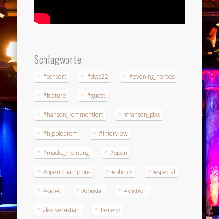
Schlagworte
#concert
#dwc22
#evening_heroes
#feature
#guest
#hansen_kommentiert
#hansen_pixx
#hippiedrom
#interview
#macks_meinung
#open
#open_champions
#photos
#special
#video
Acoustic
Akustisch
alex sebastian
Benefiz