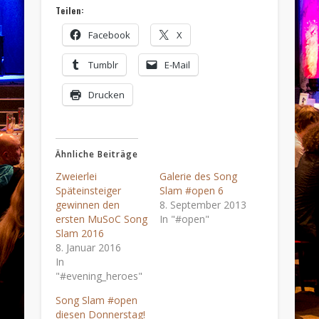
Teilen:
Facebook
X
Tumblr
E-Mail
Drucken
Ähnliche Beiträge
Zweierlei
Galerie des Song
Späteinsteiger
Slam #open 6
gewinnen den
8. September 2013
ersten MuSoC Song
In "#open"
Slam 2016
8. Januar 2016
In
"#evening_heroes"
Song Slam #open
diesen Donnerstag!