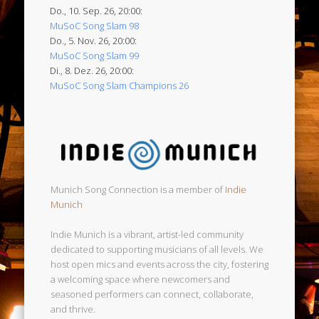
Do., 10. Sep. 26, 20:00:
MuSoC Song Slam 98
Do., 5. Nov. 26, 20:00:
MuSoC Song Slam 99
Di., 8. Dez. 26, 20:00:
MuSoC Song Slam Champions 26
Munich Song Connection is a member of
Indie
Munich
Indie Munich is a vibrant, artist-led community
dedicated to supporting musicians of all levels. We
host open mics and events across the city, fostering
a welcoming space where newcomers and
seasoned performers can connect, collaborate,
and thrive.