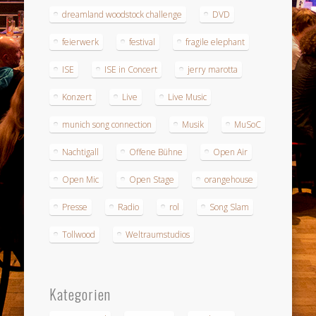
dreamland woodstock challenge
DVD
feierwerk
festival
fragile elephant
ISE
ISE in Concert
jerry marotta
Konzert
Live
Live Music
munich song connection
Musik
MuSoC
Nachtigall
Offene Bühne
Open Air
Open Mic
Open Stage
orangehouse
Presse
Radio
rol
Song Slam
Tollwood
Weltraumstudios
Kategorien