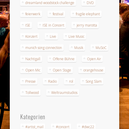
dreamland woodstock challenge
DVD
feierwerk
festival
fragile elephant
ISE
ISE in Concert
jerry marotta
Konzert
Live
Live Music
munich song connection
Musik
MuSoC
Nachtigall
Offene Bühne
Open Air
Open Mic
Open Stage
orangehouse
Presse
Radio
rol
Song Slam
Tollwood
Weltraumstudios
Kategorien
#artist_mail
#concert
#dwc22