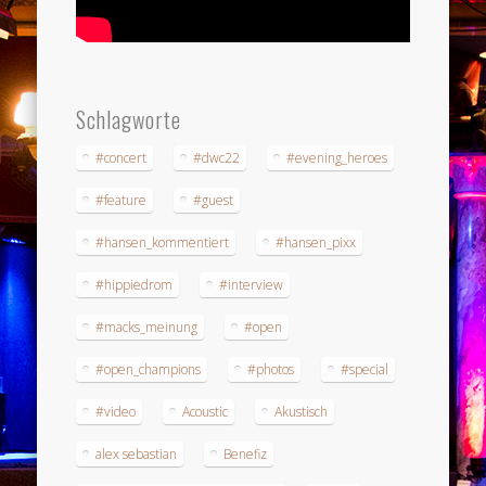
Schlagworte
#concert
#dwc22
#evening_heroes
#feature
#guest
#hansen_kommentiert
#hansen_pixx
#hippiedrom
#interview
#macks_meinung
#open
#open_champions
#photos
#special
#video
Acoustic
Akustisch
alex sebastian
Benefiz