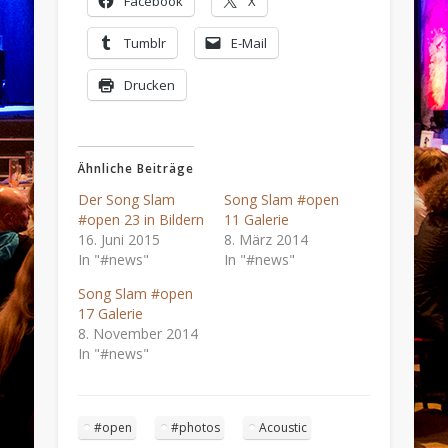
Facebook
X
Tumblr
E-Mail
Drucken
Ähnliche Beiträge
Der Song Slam
Song Slam #open
#open 23 in Bildern
11 Galerie
16. Juni 2015
8. März 2014
In "#news"
In "#news"
Song Slam #open
17 Galerie
8. November 2014
In "#news"
#open
#photos
Acoustic