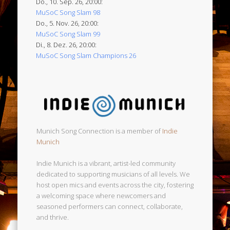
Do., 10. Sep. 26, 20:00:
MuSoC Song Slam 98
Do., 5. Nov. 26, 20:00:
MuSoC Song Slam 99
Di., 8. Dez. 26, 20:00:
MuSoC Song Slam Champions 26
Munich Song Connection is a member of
Indie
Munich
Indie Munich is a vibrant, artist-led community
dedicated to supporting musicians of all levels. We
host open mics and events across the city, fostering
a welcoming space where newcomers and
seasoned performers can connect, collaborate,
and thrive.