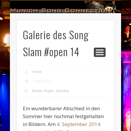
#HALL_OF_FAME
#IMPRESSUM
#CONTACT
#DATES
#LOGIN
#NEWS
#TEAM
#OPEN
Munich Song Connection
Galerie des Song
Slam #open 14
musoc
7. Juni 2014
#news
,
#open
,
#photos
Ein wunderbarer Abschied in den
Sommer hier nochmal festgehalten
in Bildern. Am
4. September 2014