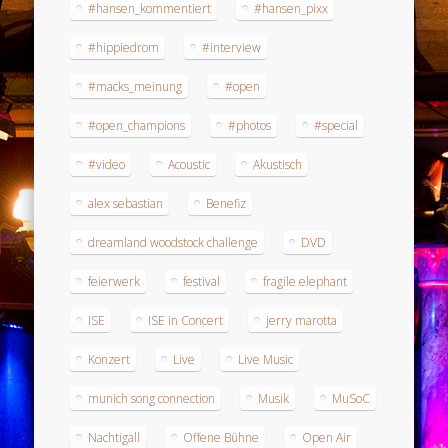
#hansen_kommentiert
#hansen_pixx
#hippiedrom
#interview
#macks_meinung
#open
#open_champions
#photos
#special
#video
Acoustic
Akustisch
alex sebastian
Benefiz
dreamland woodstock challenge
DVD
feierwerk
festival
fragile elephant
ISE
ISE in Concert
jerry marotta
Konzert
Live
Live Music
munich song connection
Musik
MuSoC
Nachtigall
Offene Bühne
Open Air