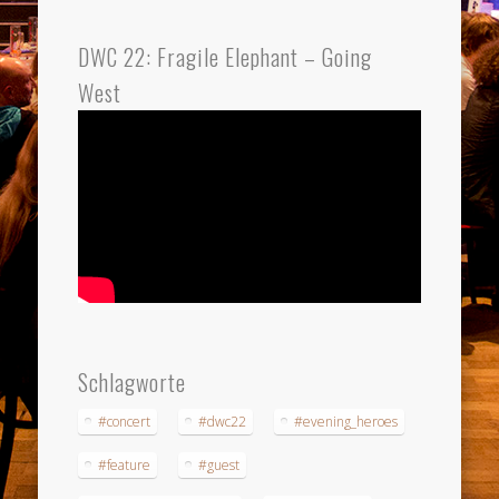
DWC 22: Fragile Elephant – Going
West
Schlagworte
#concert
#dwc22
#evening_heroes
#feature
#guest