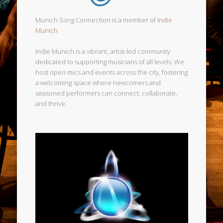
Munich Song Connection is a member of
Indie
Munich
Indie Munich is a vibrant, artist-led community
dedicated to supporting musicians of all levels. We
host open mics and events across the city, fostering
a welcoming space where newcomers and
seasoned performers can connect, collaborate,
and thrive.