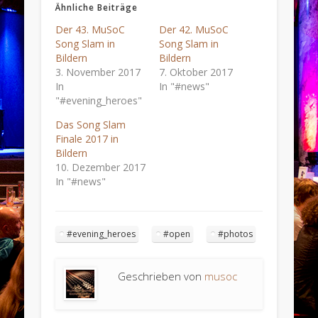
Ähnliche Beiträge
Der 43. MuSoC
Der 42. MuSoC
Song Slam in
Song Slam in
Bildern
Bildern
3. November 2017
7. Oktober 2017
In
In "#news"
"#evening_heroes"
Das Song Slam
Finale 2017 in
Bildern
10. Dezember 2017
In "#news"
#evening_heroes
#open
#photos
Geschrieben von
musoc