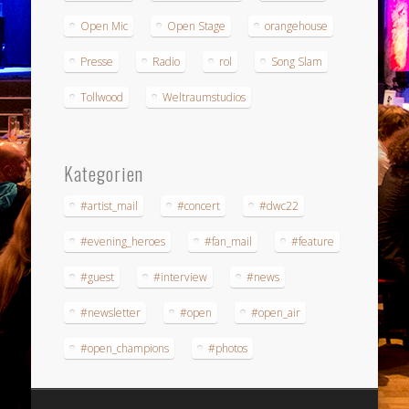
Open Mic
Open Stage
orangehouse
Presse
Radio
rol
Song Slam
Tollwood
Weltraumstudios
Kategorien
#artist_mail
#concert
#dwc22
#evening_heroes
#fan_mail
#feature
#guest
#interview
#news
#newsletter
#open
#open_air
#open_champions
#photos