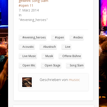
gewinnt Song Slam
#open 11
7. März 2014
In
"#evening_heroes"
#evening_heroes
#open
#video
Acoustic
Akustisch
Live
Live Music
Musik
Offene Bühne
Open Mic
Open Stage
Song Slam
Geschrieben von
musoc