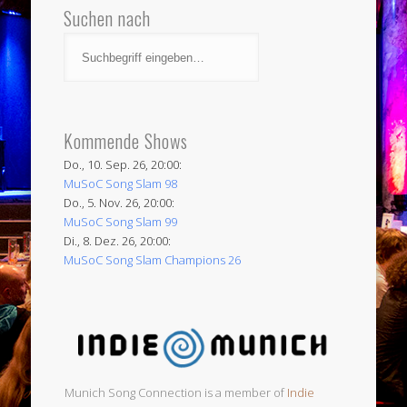
Suchen nach
Kommende Shows
Do., 10. Sep. 26, 20:00:
MuSoC Song Slam 98
Do., 5. Nov. 26, 20:00:
MuSoC Song Slam 99
Di., 8. Dez. 26, 20:00:
MuSoC Song Slam Champions 26
Munich Song Connection is a member of
Indie