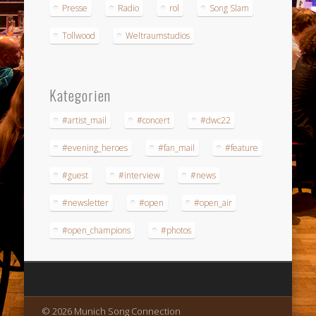
Presse
Radio
rol
Song Slam
Tollwood
Weltraumstudios
Kategorien
#artist_mail
#concert
#dwc22
#evening_heroes
#fan_mail
#feature
#guest
#interview
#news
#newsletter
#open
#open_air
#open_champions
#photos
© 2026 Munich Song Connection