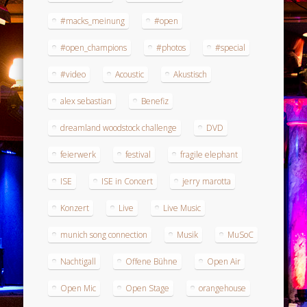
#macks_meinung
#open
#open_champions
#photos
#special
#video
Acoustic
Akustisch
alex sebastian
Benefiz
dreamland woodstock challenge
DVD
feierwerk
festival
fragile elephant
ISE
ISE in Concert
jerry marotta
Konzert
Live
Live Music
munich song connection
Musik
MuSoC
Nachtigall
Offene Bühne
Open Air
Open Mic
Open Stage
orangehouse