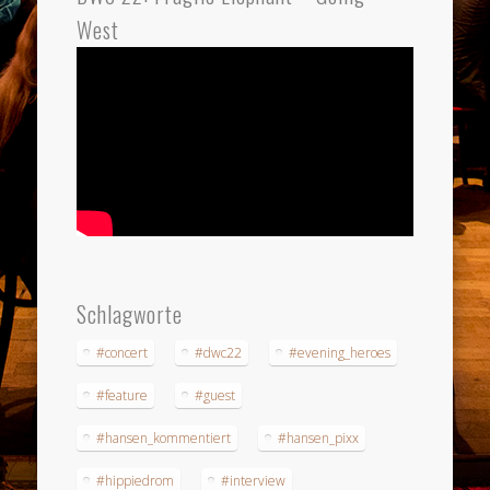
West
Schlagworte
#concert
#dwc22
#evening_heroes
#feature
#guest
#hansen_kommentiert
#hansen_pixx
#hippiedrom
#interview