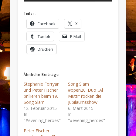
Teilen:
Facebook
X
Tumblr
E-Mail
Drucken
Ähnliche Beiträge
Stephanie Forryan
Song Slam
und Peter Fischer
#open20: Duo „Al
brillieren beim 19.
Mutti“ rocken die
Song Slam
Jubiläumsshow
12. Februar 2015
6. März 2015
In
In
"#evening_heroes"
"#evening_heroes"
Peter Fischer