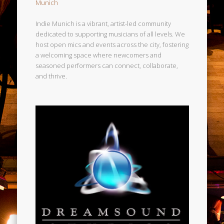
Munich
Indie Munich is a vibrant, artist-led community
dedicated to supporting musicians of all levels. We
host open mics and events across the city, fostering
a welcoming space where newcomers and
seasoned performers can connect, collaborate,
and thrive.