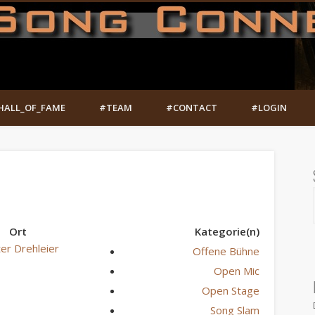
HALL_OF_FAME
#TEAM
#CONTACT
#LOGIN
Ort
Kategorie(n)
er Drehleier
Offene Bühne
Open Mic
Open Stage
Song Slam