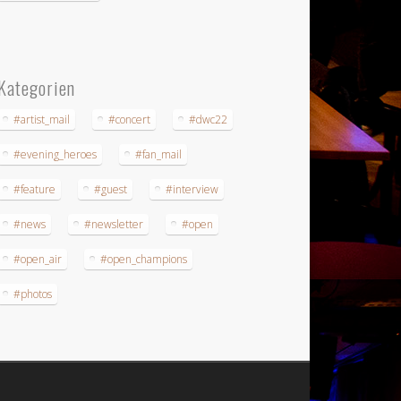
Kategorien
#artist_mail
#concert
#dwc22
#evening_heroes
#fan_mail
#feature
#guest
#interview
#news
#newsletter
#open
#open_air
#open_champions
#photos