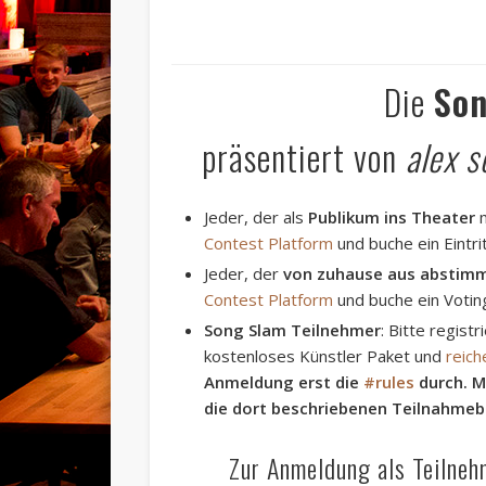
Die
Son
präsentiert von
alex 
Jeder, der als
Publikum ins Theater
m
Contest Platform
und buche ein Eintri
Jeder, der
von zuhause aus abstim
Contest Platform
und buche ein Votin
Song Slam Teilnehmer
: Bitte regist
kostenloses Künstler Paket und
reich
Anmeldung erst die
#rules
durch. M
die dort beschriebenen Teilnahme
Zur Anmeldung als Teilne