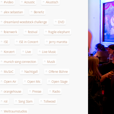
#video
Acoustic
Akustisch
alex sebastian
Benefiz
dreamland woodstock challenge
DVD
feierwerk
festival
fragile elephant
ISE
ISE in Concert
jerry marotta
Konzert
Live
Live Music
munich song connection
Musik
MuSoC
Nachtigall
Offene Bühne
Open Air
Open Mic
Open Stage
orangehouse
Presse
Radio
rol
Song Slam
Tollwood
Weltraumstudios