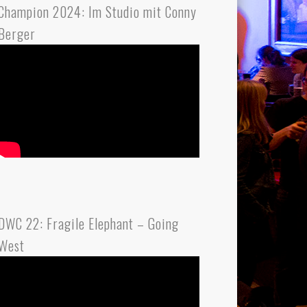
Champion 2024: Im Studio mit Conny
Berger
DWC 22: Fragile Elephant – Going
West