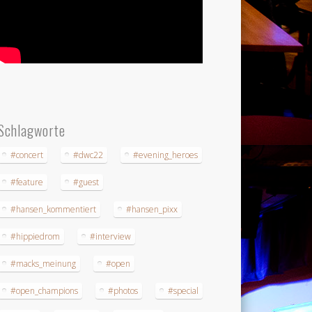
Schlagworte
#concert
#dwc22
#evening_heroes
#feature
#guest
#hansen_kommentiert
#hansen_pixx
#hippiedrom
#interview
#macks_meinung
#open
#open_champions
#photos
#special