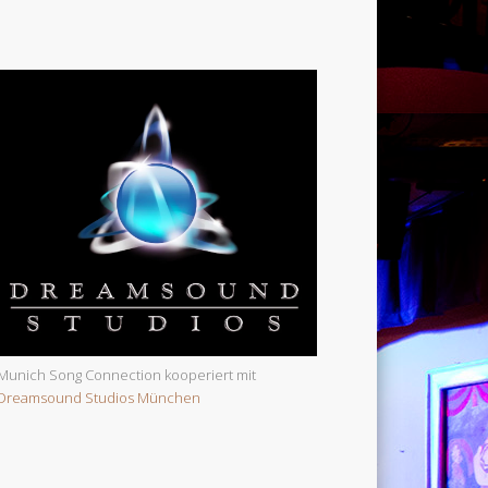
Munich Song Connection kooperiert mit
Dreamsound Studios München