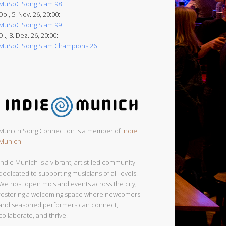
MuSoC Song Slam 98
Do., 5. Nov. 26, 20:00:
MuSoC Song Slam 99
Di., 8. Dez. 26, 20:00:
MuSoC Song Slam Champions 26
Munich Song Connection is a member of
Indie
Munich
Indie Munich is a vibrant, artist-led community
dedicated to supporting musicians of all levels.
We host open mics and events across the city,
fostering a welcoming space where newcomers
and seasoned performers can connect,
collaborate, and thrive.