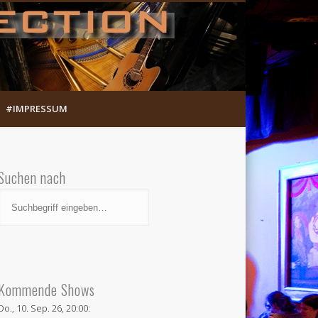
Munich Song Connection
#IMPRESSUM
Suchen nach
Kommende Shows
Do., 10. Sep. 26, 20:00: