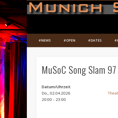
#NEWS
#OPEN
#DATES
#
MuSoC Song Slam 97
Datum/Uhrzeit
Do., 02.04.2026
Theat
20:00 - 23:00