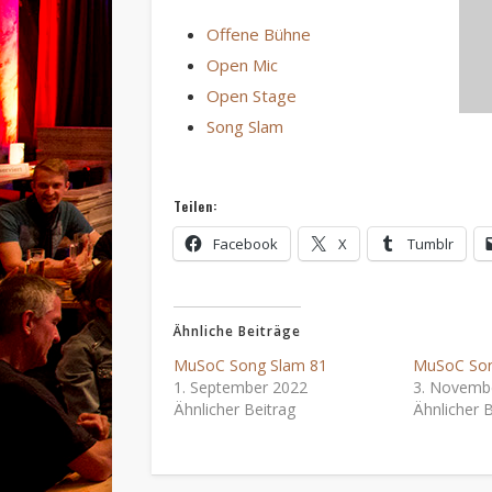
Offene Bühne
Open Mic
Open Stage
Song Slam
Teilen:
Facebook
X
Tumblr
Ähnliche Beiträge
MuSoC Song Slam 81
MuSoC Son
1. September 2022
3. Novemb
Ähnlicher Beitrag
Ähnlicher B