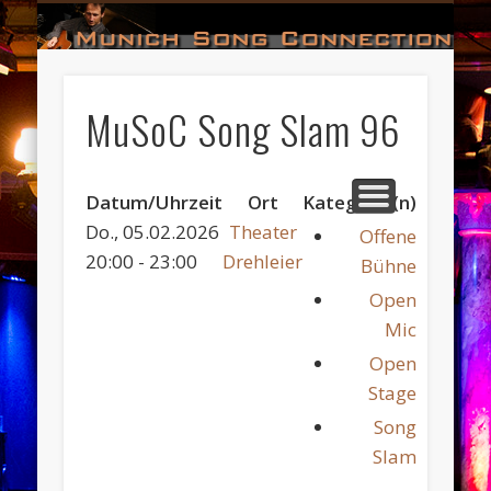
#HALL_OF_FAME
#IMPRESSUM
#CONTACT
#DATES
#LOGIN
#NEWS
#TEAM
#OPEN
Munich Song Connection
MuSoC Song Slam 96
Datum/Uhrzeit
Ort
Kategorie(n)
Do., 05.02.2026
Theater
Offene
20:00 - 23:00
Drehleier
Bühne
Open
Mic
Open
Stage
Song
Slam