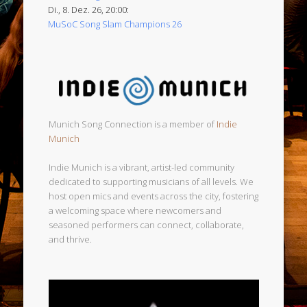
Di., 8. Dez. 26, 20:00:
MuSoC Song Slam Champions 26
Munich Song Connection is a member of
Indie
Munich
Indie Munich is a vibrant, artist-led community
dedicated to supporting musicians of all levels. We
host open mics and events across the city, fostering
a welcoming space where newcomers and
seasoned performers can connect, collaborate,
and thrive.