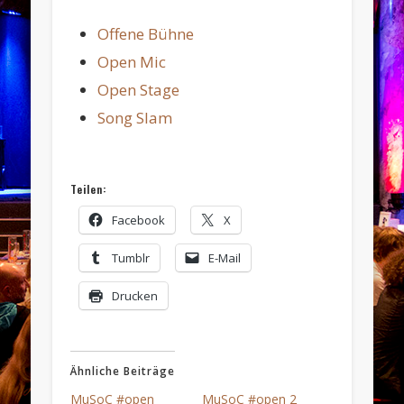
Offene Bühne
Open Mic
Open Stage
Song Slam
Teilen:
Facebook
X
Tumblr
E-Mail
Drucken
Ähnliche Beiträge
MuSoC #open
MuSoC #open 2