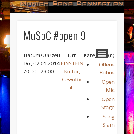
#HALL_OF_FAME
#IMPRESSUM
#CONTACT
#DATES
#LOGIN
#NEWS
#TEAM
#OPEN
Munich Song Connection
MuSoC #open 9
Datum/Uhrzeit
Ort
Kategorie(n)
Do., 02.01.2014
EINSTEIN
Offene
20:00 - 23:00
Kultur,
Bühne
Gewölbe
Open
4
Mic
Open
Stage
Song
Slam