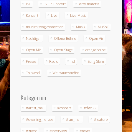
ISE
ISE in Concert
jerry marotta
Konzert
Live
Live Music
munich song connection
Musik
MuSoC
Nachtigall
Offene Bühne
Open Air
Open Mic
Open Stage
orangehouse
Presse
Radio
rol
Song Slam
Tollwood
Weltraumstudios
Kategorien
#artist_mail
#concert
#dwc22
#evening_heroes
#fan_mail
#feature
#guest
#interview
#news