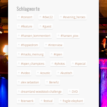
Schlagworte
#concert
#dwc22
#evening_heroes
#feature
#guest
#hansen_kommentiert
#hansen_pixx
#hippiedrom
#interview
#macks_meinung
#open
#open_champions
#photos
#special
#video
Acoustic
Akustisch
alex sebastian
Benefiz
dreamland woodstock challenge
DVD
feierwerk
festival
fragile elephant