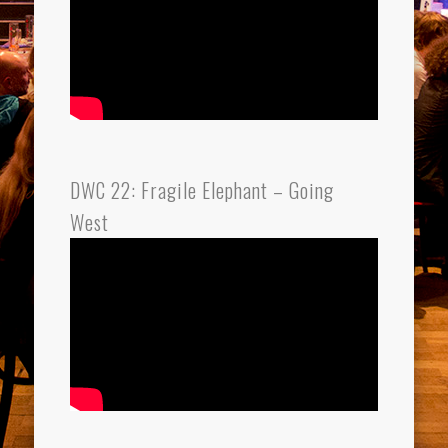
DWC 22: Fragile Elephant – Going
West