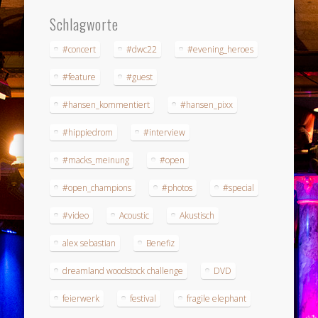
Schlagworte
#concert
#dwc22
#evening_heroes
#feature
#guest
#hansen_kommentiert
#hansen_pixx
#hippiedrom
#interview
#macks_meinung
#open
#open_champions
#photos
#special
#video
Acoustic
Akustisch
alex sebastian
Benefiz
dreamland woodstock challenge
DVD
feierwerk
festival
fragile elephant