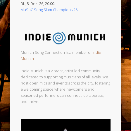
Di., 8. Dez. 26, 20:00:
MuSoC Song Slam Champions 26
Munich Song Connection is a member of
Indie
Munich
Indie Munich is a vibrant, artist-led community
dedicated to supporting musicians of all levels. We
host open mics and events across the city, fostering
a welcoming space where newcomers and
seasoned performers can connect, collaborate,
and thrive.