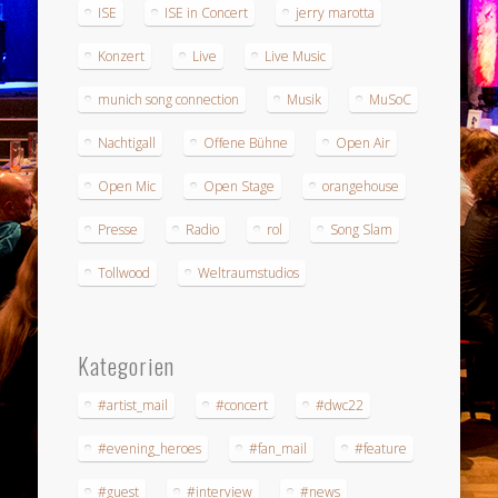
ISE
ISE in Concert
jerry marotta
Konzert
Live
Live Music
munich song connection
Musik
MuSoC
Nachtigall
Offene Bühne
Open Air
Open Mic
Open Stage
orangehouse
Presse
Radio
rol
Song Slam
Tollwood
Weltraumstudios
Kategorien
#artist_mail
#concert
#dwc22
#evening_heroes
#fan_mail
#feature
#guest
#interview
#news