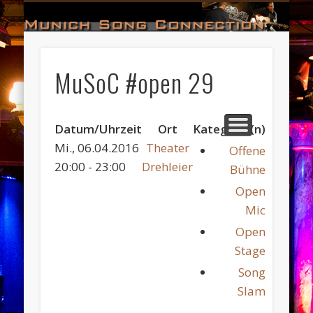
#HALL_OF_FAME
#IMPRESSUM
#CONTACT
#DATES
#LOGIN
#NEWS
#TEAM
#OPEN
Munich Song Connection
MuSoC #open 29
Datum/Uhrzeit
Ort
Kategorie(n)
Mi., 06.04.2016
Theater
Offene
20:00 - 23:00
Drehleier
Bühne
Open
Mic
Open
Stage
Song
Slam