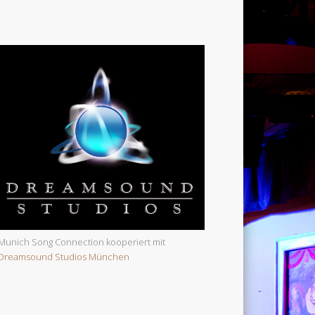
Munich Song Connection kooperiert mit
Dreamsound Studios München