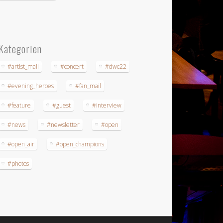
Kategorien
#artist_mail
#concert
#dwc22
#evening_heroes
#fan_mail
#feature
#guest
#interview
#news
#newsletter
#open
#open_air
#open_champions
#photos