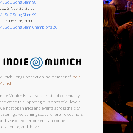
MuSoC Song Slam 98
Do., 5. Nov. 26, 20:00:
MuSoC Song Slam 99
Di., 8. Dez. 26, 20:00:
MuSoC Song Slam Champions 26
Munich Song Connection is a member of
Indie
Munich
Indie Munich is a vibrant, artist-led community
dedicated to supporting musicians of all levels.
We host open mics and events across the city,
fostering a welcoming space where newcomers
and seasoned performers can connect,
collaborate, and thrive.