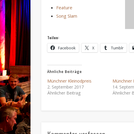
Feature
Song Slam
Teilen:
Facebook
X
Tumblr
Ähnliche Beiträge
Münchner Kleinodpreis
Münchner K
2. September 2017
14. Septe
Ähnlicher Beitrag
Ähnlicher B
Kommentar verfassen