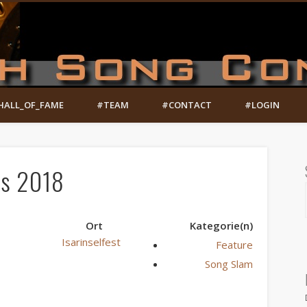
HALL_OF_FAME
#TEAM
#CONTACT
#LOGIN
is 2018
Ort
Kategorie(n)
Isarinselfest
Feature
Song Slam