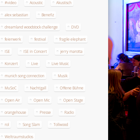
#video
Acoustic
Akustisch
alex sebastian
Benefiz
dreamland woodstock challenge
DVD
feierwerk
festival
fragile elephant
ISE
ISE in Concert
jerry marotta
Konzert
Live
Live Music
munich song connection
Musik
MuSoC
Nachtigall
Offene Bühne
Open Air
Open Mic
Open Stage
orangehouse
Presse
Radio
rol
Song Slam
Tollwood
Weltraumstudios