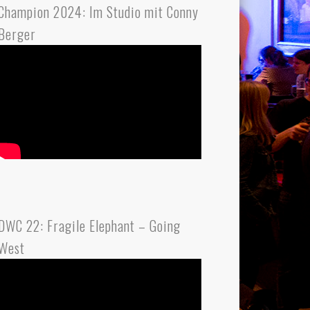
Champion 2024: Im Studio mit Conny
Berger
DWC 22: Fragile Elephant – Going
West