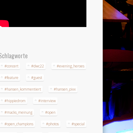
Schlagworte
#concert
#dwc22
#evening_heroes
#feature
#guest
#hansen_kommentiert
#hansen_pixx
#hippiedrom
#interview
#macks_meinung
#open
#open_champions
#photos
#special