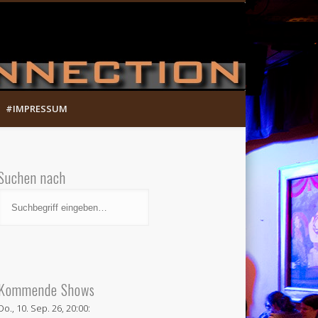
Munich Song Connection
#IMPRESSUM
Suchen nach
Kommende Shows
Do., 10. Sep. 26, 20:00: