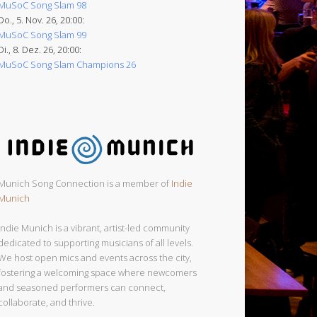
MuSoC Song Slam 98
Do., 5. Nov. 26, 20:00:
MuSoC Song Slam 99
Di., 8. Dez. 26, 20:00:
MuSoC Song Slam Champions 26
Munich Song Connection is a member of
Indie
Munich
Indie Munich is a vibrant, artist-led community
dedicated to supporting musicians of all levels.
We host open mics and events across the city,
fostering a welcoming space where newcomers
and seasoned performers can connect,
collaborate, and thrive.