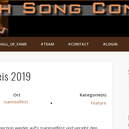
HALL_OF_FAME
#TEAM
#CONTACT
#LOGIN
eis 2019
Ort
Kategorie(n)
Isarinselfest
Feature
ection wieder auf’s Isarinselfest und vergibt den