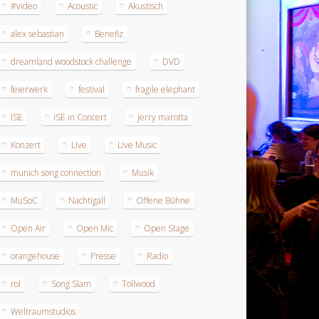
#video
Acoustic
Akustisch
alex sebastian
Benefiz
dreamland woodstock challenge
DVD
feierwerk
festival
fragile elephant
ISE
ISE in Concert
jerry marotta
Konzert
Live
Live Music
munich song connection
Musik
MuSoC
Nachtigall
Offene Bühne
Open Air
Open Mic
Open Stage
orangehouse
Presse
Radio
rol
Song Slam
Tollwood
Weltraumstudios