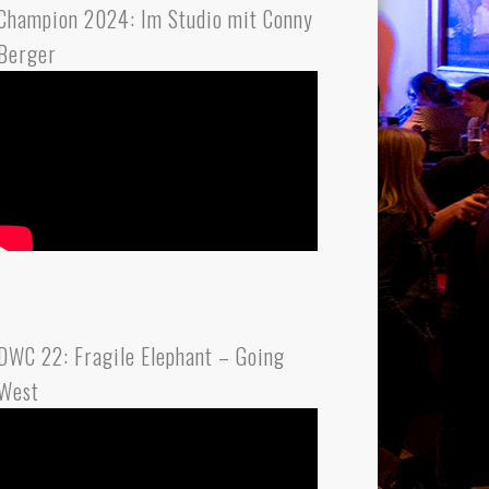
Champion 2024: Im Studio mit Conny
Berger
DWC 22: Fragile Elephant – Going
West