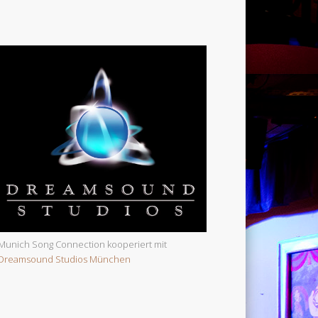
Munich Song Connection kooperiert mit
Dreamsound Studios München