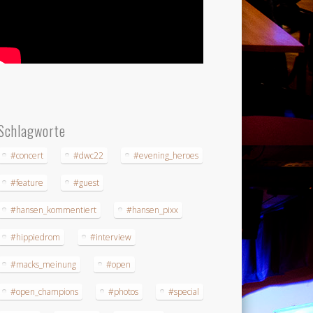
Schlagworte
#concert
#dwc22
#evening_heroes
#feature
#guest
#hansen_kommentiert
#hansen_pixx
#hippiedrom
#interview
#macks_meinung
#open
#open_champions
#photos
#special