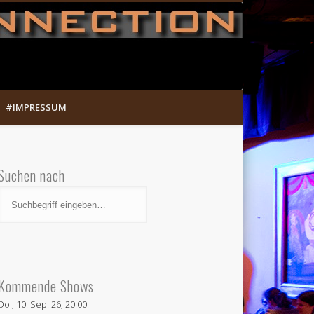
Munich Song Connection
#IMPRESSUM
Suchen nach
Kommende Shows
Do., 10. Sep. 26, 20:00: