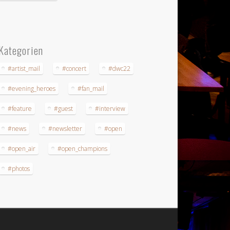
Kategorien
#artist_mail
#concert
#dwc22
#evening_heroes
#fan_mail
#feature
#guest
#interview
#news
#newsletter
#open
#open_air
#open_champions
#photos