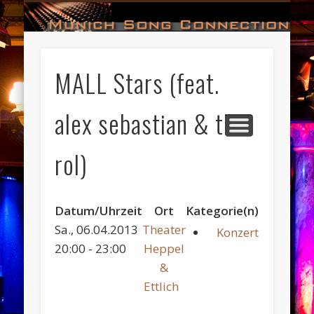
#HALL_OF_FAME
#IMPRESSUM
#CONTACT
#DATES
#LOGIN
#NEWS
#TEAM
#OPEN
Munich Song Connection
MALL Stars (feat.
alex sebastian & the
rol)
Datum/Uhrzeit
Ort
Kategorie(n)
Sa., 06.04.2013
Theater
Konzert
20:00 - 23:00
Heppel
&
Ettlich