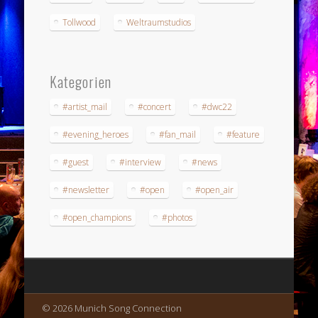
Tollwood
Weltraumstudios
Kategorien
#artist_mail
#concert
#dwc22
#evening_heroes
#fan_mail
#feature
#guest
#interview
#news
#newsletter
#open
#open_air
#open_champions
#photos
© 2026 Munich Song Connection