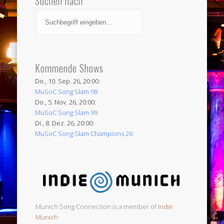
Suchen nach
Kommende Shows
Do., 10. Sep. 26, 20:00:
MuSoC Song Slam 98
Do., 5. Nov. 26, 20:00:
MuSoC Song Slam 99
Di., 8. Dez. 26, 20:00:
MuSoC Song Slam Champions 26
Munich Song Connection is a member of
Indie
Munich