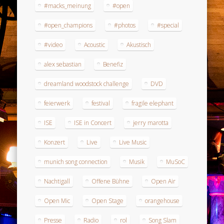
#macks_meinung
#open
#open_champions
#photos
#special
#video
Acoustic
Akustisch
alex sebastian
Benefiz
dreamland woodstock challenge
DVD
feierwerk
festival
fragile elephant
ISE
ISE in Concert
jerry marotta
Konzert
Live
Live Music
munich song connection
Musik
MuSoC
Nachtigall
Offene Bühne
Open Air
Open Mic
Open Stage
orangehouse
Presse
Radio
rol
Song Slam