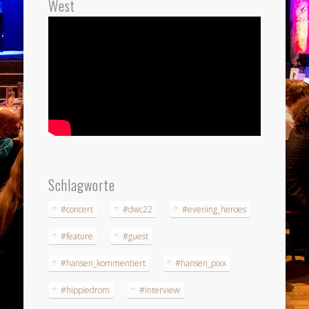
West
Schlagworte
#concert
#dwc22
#evening_heroes
#feature
#guest
#hansen_kommentiert
#hansen_pixx
#hippiedrom
#interview