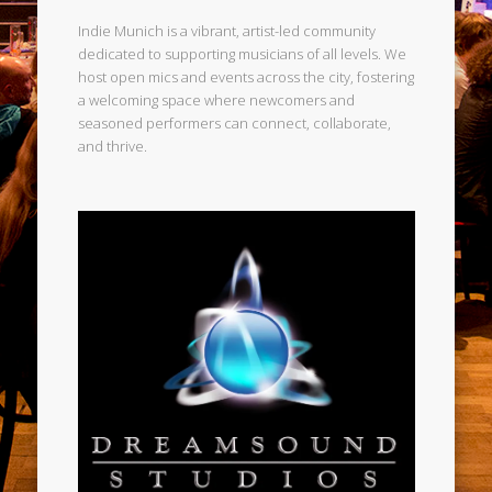
Indie Munich is a vibrant, artist-led community
dedicated to supporting musicians of all levels. We
host open mics and events across the city, fostering
a welcoming space where newcomers and
seasoned performers can connect, collaborate,
and thrive.