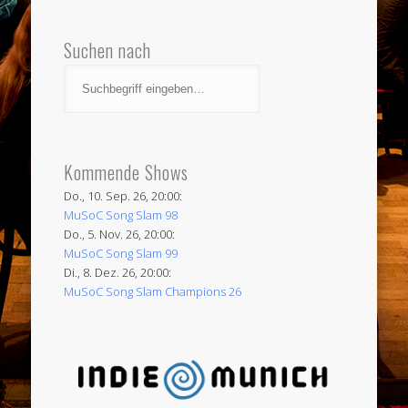
Suchen nach
Kommende Shows
Do., 10. Sep. 26, 20:00:
MuSoC Song Slam 98
Do., 5. Nov. 26, 20:00:
MuSoC Song Slam 99
Di., 8. Dez. 26, 20:00:
MuSoC Song Slam Champions 26