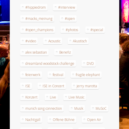
#hippiedrom
#interview
#macks_meinung
#open
#open_champions
#photos
#special
#video
Acoustic
Akustisch
alex sebastian
Benefiz
dreamland woodstock challenge
DVD
feierwerk
festival
fragile elephant
ISE
ISE in Concert
jerry marotta
Konzert
Live
Live Music
munich song connection
Musik
MuSoC
Nachtigall
Offene Bühne
Open Air