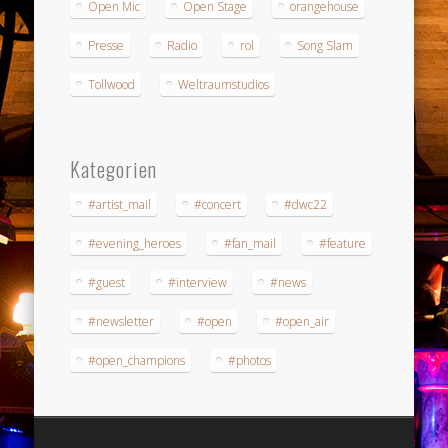
Open Mic
Open Stage
orangehouse
Presse
Radio
rol
Song Slam
Tollwood
Weltraumstudios
Kategorien
#artist_mail
#concert
#dwc22
#evening_heroes
#fan_mail
#feature
#guest
#interview
#news
#newsletter
#open
#open_air
#open_champions
#photos