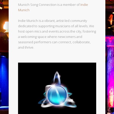
Munich Song Connection is a member of
Indie
Munich
Indie Munich is a vibrant, artist-led community
dedicated to supporting musicians of all levels. We
host open mics and events across the city, fostering
a welcoming space where newcomers and
seasoned performers can connect, collaborate,
and thrive.