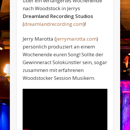
über ein verlängertes Wochenende
nach Woodstock in Jerrys
Dreamland Recording Studios
(
dreamlandrecording.com
)!
Jerry Marotta (
jerrymarotta.com
)
persönlich produziert an einem
Wochenende euren Song! Sollte der
Gewinneract Solokünstler sein, sogar
zusammen mit erfahrenen
Woodstocker Session Musikern.