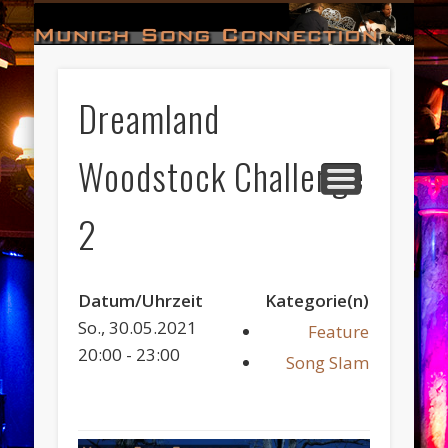
#HALL_OF_FAME
#IMPRESSUM
#CONTACT
#DATES
#LOGIN
#NEWS
#TEAM
#OPEN
Munich Song Connection
Dreamland
Woodstock Challenge
2
Datum/Uhrzeit
Kategorie(n)
So., 30.05.2021
Feature
20:00 - 23:00
Song Slam