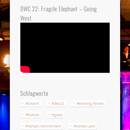
DWC 22: Fragile Elephant – Going
West
Schlagworte
#concert
#dwc22
#evening_heroes
#feature
#guest
#hansen_kommentiert
#hansen_pixx