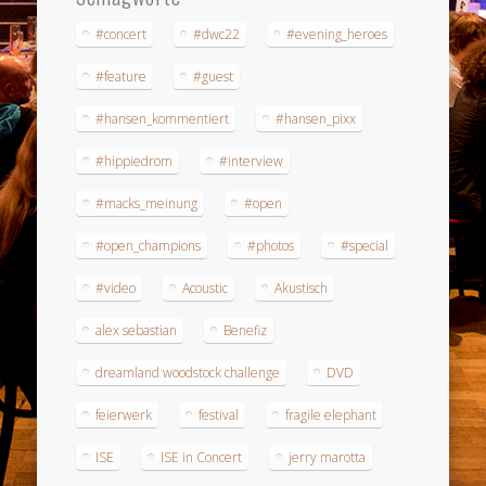
#concert
#dwc22
#evening_heroes
#feature
#guest
#hansen_kommentiert
#hansen_pixx
#hippiedrom
#interview
#macks_meinung
#open
#open_champions
#photos
#special
#video
Acoustic
Akustisch
alex sebastian
Benefiz
dreamland woodstock challenge
DVD
feierwerk
festival
fragile elephant
ISE
ISE in Concert
jerry marotta