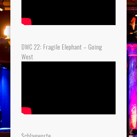
DWC 22: Fragile Elephant – Going
West
Schlagworte