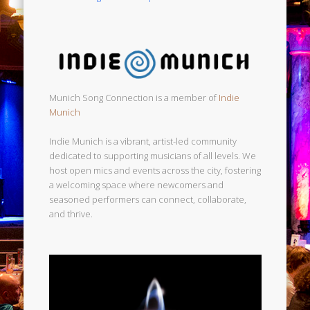
Munich Song Connection is a member of
Indie
Munich
Indie Munich is a vibrant, artist-led community
dedicated to supporting musicians of all levels. We
host open mics and events across the city, fostering
a welcoming space where newcomers and
seasoned performers can connect, collaborate,
and thrive.