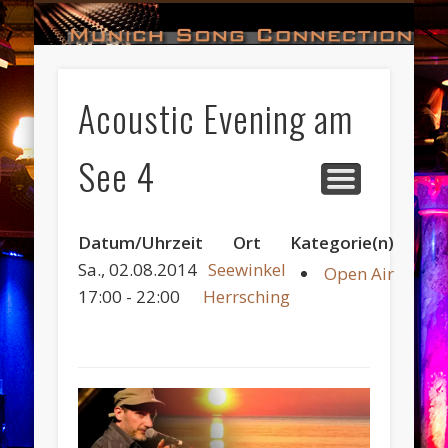
#HALL_OF_FAME
#IMPRESSUM
#CONTACT
#DATES
#LOGIN
#NEWS
#TEAM
#OPEN
Munich Song Connection
Acoustic Evening am
See 4
Datum/Uhrzeit
Ort
Kategorie(n)
Sa., 02.08.2014
Seewinkel
Open Air
17:00 - 22:00
Herrsching