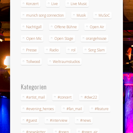
Konzert
Live
Live Music
munich song connection
Musik
MuSoC
Nachtigall
Offene Bühne
Open Air
Open Mic
Open Stage
orangehouse
Presse
Radio
rol
Song Slam
Tollwood
Weltraumstudios
Kategorien
#artist_mail
#concert
#dwc22
#evening_heroes
#fan_mail
#feature
#guest
#interview
#news
#newsletter
#open
#open_air