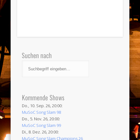
Suchen nach
Kommende Shows
Do., 10. Sep. 26, 20:00:
MuSoC Song Slam 98
Do., 5. Nov. 26, 20:00:
MuSoC Song Slam 99
Di., 8. Dez. 26, 20:00:
MuSoC Song Slam Champions 26