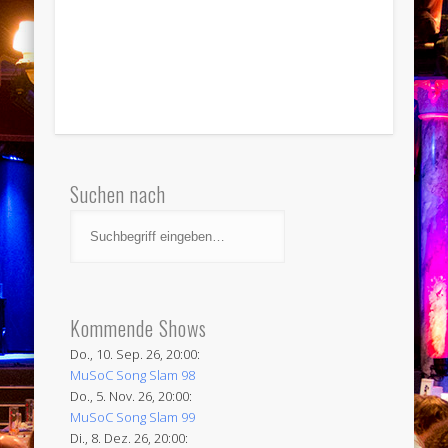
Suchen nach
Kommende Shows
Do., 10. Sep. 26, 20:00:
MuSoC Song Slam 98
Do., 5. Nov. 26, 20:00:
MuSoC Song Slam 99
Di., 8. Dez. 26, 20:00: