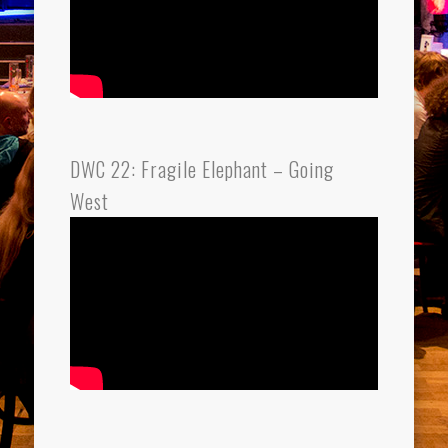
DWC 22: Fragile Elephant – Going
West