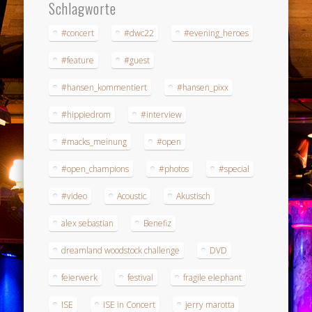
Schlagworte
#concert
#dwc22
#evening_heroes
#feature
#guest
#hansen_kommentiert
#hansen_pixx
#hippiedrom
#interview
#macks_meinung
#open
#open_champions
#photos
#special
#video
Acoustic
Akustisch
alex sebastian
Benefiz
dreamland woodstock challenge
DVD
feierwerk
festival
fragile elephant
ISE
ISE in Concert
jerry marotta