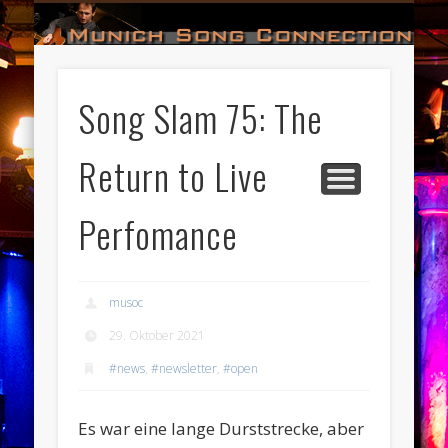
#HALL_OF_FAME
#IMPRESSUM
#CONTACT
#DATES
#LOGIN
#NEWS
#TEAM
#OPEN
Munich Song Connection
Song Slam 75: The
Return to Live
Perfomance
musoc
29. Oktober 2021
#news
,
#newsletter
,
#open
Es war eine lange Durststrecke, aber