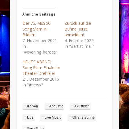
Ähnliche Beiträge
Der 75. MuSoC
Zurück auf die
Song Slam in
Bühne: Jetzt
Bildern
anmelden!
7. November 2021
4. Februar 2022
In
In "#artist_mail"
"#evening_heroes"
HEUTE ABEND:
Song Slam Finale im
Theater Drehleier
21. Dezember 2016
In "#news"
#open
Acoustic
Akustisch
Live
Live Music
Offene Bühne
Song Slam