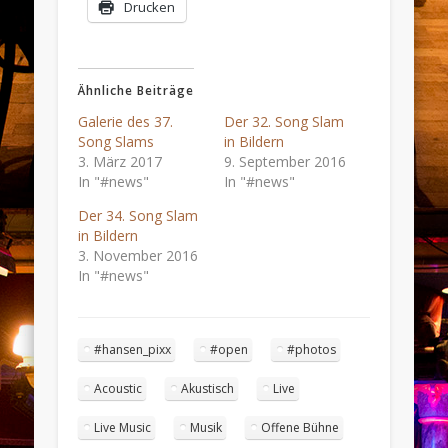
Drucken
Ähnliche Beiträge
Galerie des 37.
Der 32. Song Slam
Song Slams
in Bildern
3. März 2017
9. September 2016
In "#news"
In "#news"
Der 34. Song Slam
in Bildern
3. November 2016
In "#news"
#hansen_pixx
#open
#photos
Acoustic
Akustisch
Live
Live Music
Musik
Offene Bühne