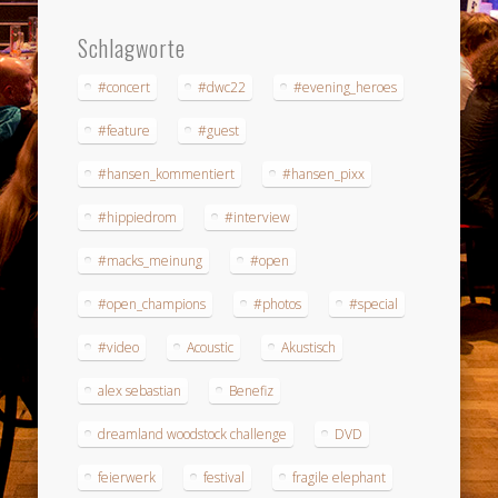
Schlagworte
#concert
#dwc22
#evening_heroes
#feature
#guest
#hansen_kommentiert
#hansen_pixx
#hippiedrom
#interview
#macks_meinung
#open
#open_champions
#photos
#special
#video
Acoustic
Akustisch
alex sebastian
Benefiz
dreamland woodstock challenge
DVD
feierwerk
festival
fragile elephant