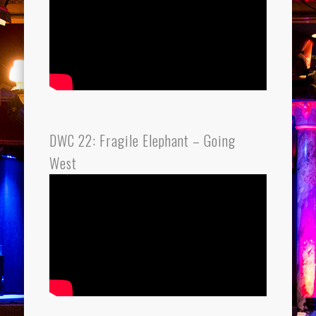
DWC 22: Fragile Elephant – Going
West