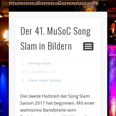
#HALL_OF_FAME
#IMPRESSUM
#CONTACT
#DATES
#LOGIN
#NEWS
#TEAM
#OPEN
Munich Song Connection
Der 41. MuSoC Song
Slam in Bildern
Henning Hansen
8. September 2017
#news
,
#open
,
#photos
Die zweite Halbzeit der Song Slam
Saison 2017 hat begonnen. Mit einer
wahnsinns Bandbreite vom