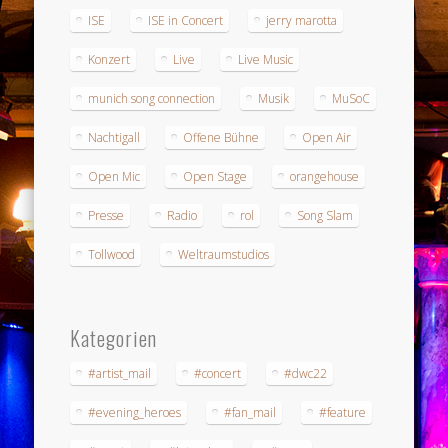
ISE
ISE in Concert
jerry marotta
Konzert
Live
Live Music
munich song connection
Musik
MuSoC
Nachtigall
Offene Bühne
Open Air
Open Mic
Open Stage
orangehouse
Presse
Radio
rol
Song Slam
Tollwood
Weltraumstudios
Kategorien
#artist_mail
#concert
#dwc22
#evening_heroes
#fan_mail
#feature