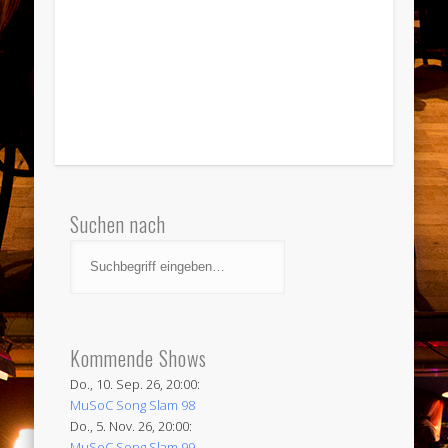
Suchen nach
Kommende Shows
Do., 10. Sep. 26, 20:00:
MuSoC Song Slam 98
Do., 5. Nov. 26, 20:00:
MuSoC Song Slam 99