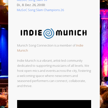
Di., 8. Dez. 26, 20:00:
MuSoC Song Slam Champions 26
Munich Song Connection is a member of
Indie
Munich
Indie Munich is a vibrant, artist-led community
dedicated to supporting musicians of all levels. We
host open mics and events across the city, fostering
a welcoming space where newcomers and
seasoned performers can connect, collaborate,
and thrive.