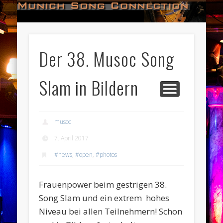
#HALL_OF_FAME
#IMPRESSUM
#CONTACT
#DATES
#LOGIN
#NEWS
#TEAM
#OPEN
Munich Song Connection
Der 38. Musoc Song
Slam in Bildern
musoc
7. April 2017
#news
,
#open
,
#photos
Frauenpower beim gestrigen 38.
Song Slam und ein extrem hohes
Niveau bei allen Teilnehmern! Schon