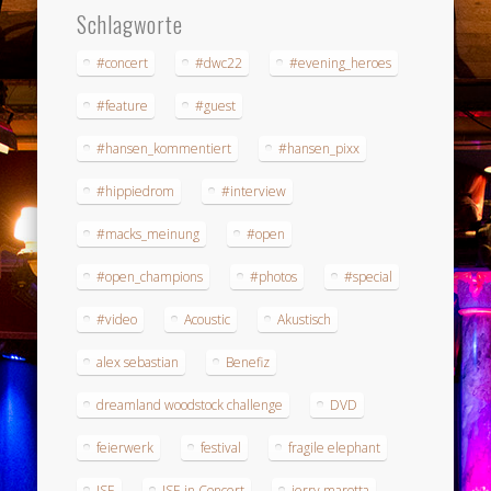
Schlagworte
#concert
#dwc22
#evening_heroes
#feature
#guest
#hansen_kommentiert
#hansen_pixx
#hippiedrom
#interview
#macks_meinung
#open
#open_champions
#photos
#special
#video
Acoustic
Akustisch
alex sebastian
Benefiz
dreamland woodstock challenge
DVD
feierwerk
festival
fragile elephant
ISE
ISE in Concert
jerry marotta