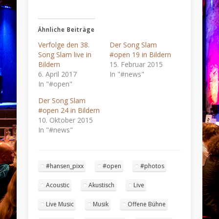
Ähnliche Beiträge
Verfolge den 38.
Der Song Slam
Song Slam live in
#open 19 in Bildern
Bildern
15. Februar 2015
6. April 2017
In "#news"
In "#open"
Der Song Slam
#open 24 in Bildern
10. Oktober 2015
In "#news"
#hansen_pixx
#open
#photos
Acoustic
Akustisch
Live
Live Music
Musik
Offene Bühne