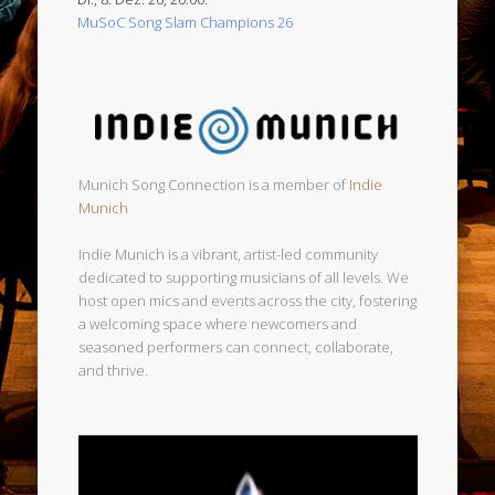
MuSoC Song Slam Champions 26
Munich Song Connection is a member of
Indie
Munich
Indie Munich is a vibrant, artist-led community
dedicated to supporting musicians of all levels. We
host open mics and events across the city, fostering
a welcoming space where newcomers and
seasoned performers can connect, collaborate,
and thrive.