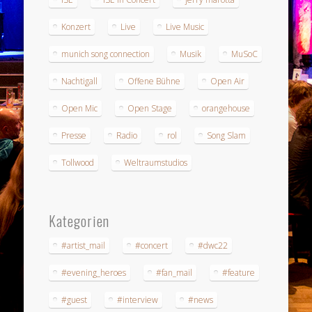
Konzert
Live
Live Music
munich song connection
Musik
MuSoC
Nachtigall
Offene Bühne
Open Air
Open Mic
Open Stage
orangehouse
Presse
Radio
rol
Song Slam
Tollwood
Weltraumstudios
Kategorien
#artist_mail
#concert
#dwc22
#evening_heroes
#fan_mail
#feature
#guest
#interview
#news