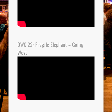
DWC 22: Fragile Elephant – Going
West