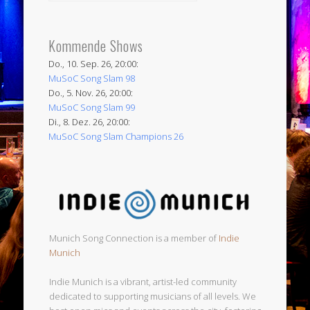
Kommende Shows
Do., 10. Sep. 26, 20:00:
MuSoC Song Slam 98
Do., 5. Nov. 26, 20:00:
MuSoC Song Slam 99
Di., 8. Dez. 26, 20:00:
MuSoC Song Slam Champions 26
Munich Song Connection is a member of
Indie
Munich
Indie Munich is a vibrant, artist-led community
dedicated to supporting musicians of all levels. We