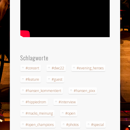
Schlagworte
#concert
#dwc22
#evening_heroes
#feature
#guest
#hansen_kommentiert
#hansen_pixx
#hippiedrom
#interview
#macks_meinung
#open
#open_champions
#photos
#special