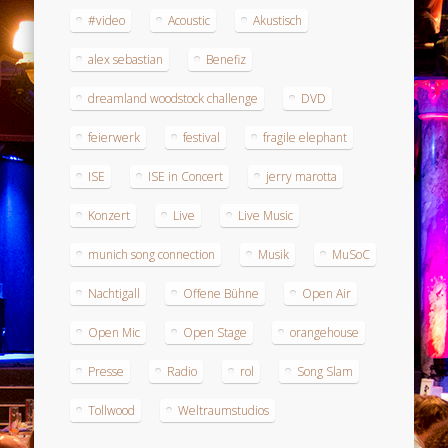
#video
Acoustic
Akustisch
alex sebastian
Benefiz
dreamland woodstock challenge
DVD
feierwerk
festival
fragile elephant
ISE
ISE in Concert
jerry marotta
Konzert
Live
Live Music
munich song connection
Musik
MuSoC
Nachtigall
Offene Bühne
Open Air
Open Mic
Open Stage
orangehouse
Presse
Radio
rol
Song Slam
Tollwood
Weltraumstudios