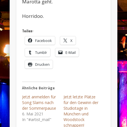
Marotta geht.
Horridoo.
Teilen:
Facebook
X
Tumblr
E-Mail
Drucken
Ähnliche Beiträge
Jetzt anmelden für
Jetzt letzte Plätze
Song Slams nach
für den Gewinn der
der Sommerpause
Studiotage in
6. Mai 2021
München und
In "#artist_mail"
Woodstock
schnappen!