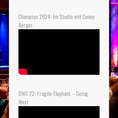
Champion 2024: Im Studio mit Conny
Berger
DWC 22: Fragile Elephant – Going
West