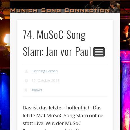
#HALL_OF_FAME
#IMPRESSUM
#CONTACT
#DATES
#LOGIN
#NEWS
#TEAM
#OPEN
Munich Song Connection
74. MuSoC Song
Slam: Jan vor Paul
Henning Hansen
10. Oktober 2021
#news
Das ist das letzte – hoffentlich. Das
letzte Mal MuSoC Song Slam online
statt Live. Wir, der MuSoC