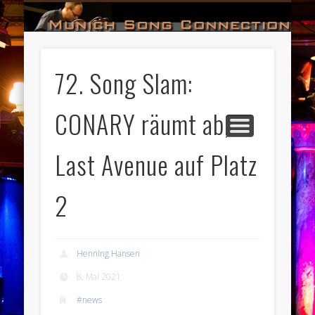
#HALL_OF_FAME
#IMPRESSUM
#CONTACT
#DATES
#LOGIN
#NEWS
#TEAM
#OPEN
Munich Song Connection
72. Song Slam:
CONARY räumt ab,
Last Avenue auf Platz
2
Henning Hansen
8. Mai 2021
#news