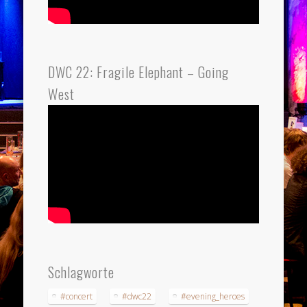
DWC 22: Fragile Elephant – Going
West
Schlagworte
#concert
#dwc22
#evening_heroes