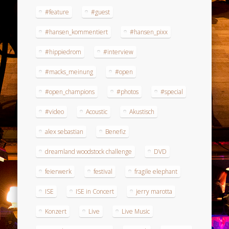
#feature
#guest
#hansen_kommentiert
#hansen_pixx
#hippiedrom
#interview
#macks_meinung
#open
#open_champions
#photos
#special
#video
Acoustic
Akustisch
alex sebastian
Benefiz
dreamland woodstock challenge
DVD
feierwerk
festival
fragile elephant
ISE
ISE in Concert
jerry marotta
Konzert
Live
Live Music