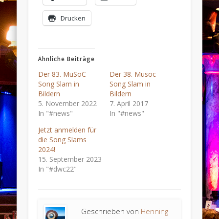
Drucken
Ähnliche Beiträge
Der 83. MuSoC
Der 38. Musoc
Song Slam in
Song Slam in
Bildern
Bildern
5. November 2022
7. April 2017
In "#news"
In "#news"
Jetzt anmelden für
die Song Slams
2024!
15. September 2023
In "#dwc22"
Geschrieben von
Henning