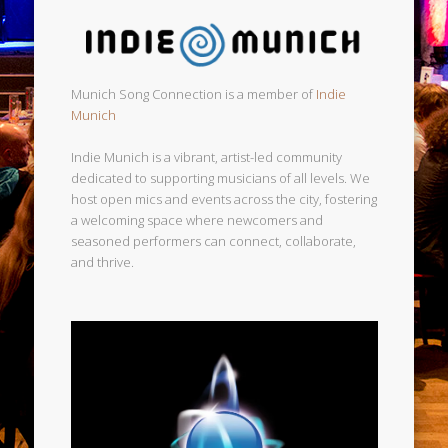
Munich Song Connection is a member of
Indie
Munich
Indie Munich is a vibrant, artist-led community
dedicated to supporting musicians of all levels. We
host open mics and events across the city, fostering
a welcoming space where newcomers and
seasoned performers can connect, collaborate,
and thrive.