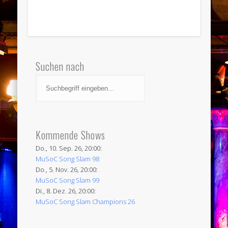
Suchen nach
Kommende Shows
Do., 10. Sep. 26, 20:00:
MuSoC Song Slam 98
Do., 5. Nov. 26, 20:00:
MuSoC Song Slam 99
Di., 8. Dez. 26, 20:00:
MuSoC Song Slam Champions 26