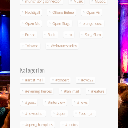
munich song connection
Musik
MuSoC
Nachtigall
Offene Bühne
Open Air
Open Mic
Open Stage
orangehouse
Presse
Radio
rol
Song Slam
Tollwood
Weltraumstudios
Kategorien
#artist_mail
#concert
#dwc22
#evening_heroes
#fan_mail
#feature
#guest
#interview
#news
#newsletter
#open
#open_air
#open_champions
#photos