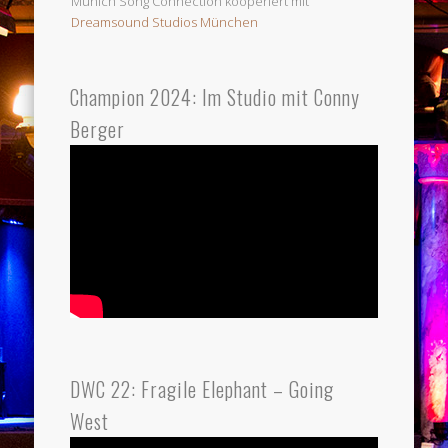
Munich Song Connection kooperiert mit
Dreamsound Studios München
Champion 2024: Im Studio mit Conny
Berger
DWC 22: Fragile Elephant – Going
West