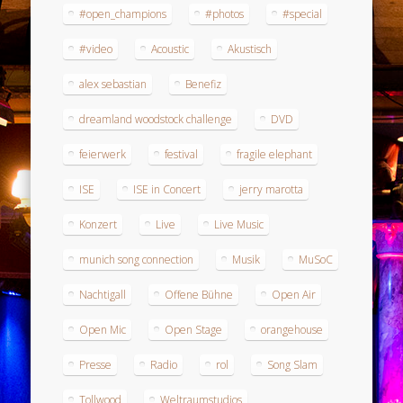
#open_champions
#photos
#special
#video
Acoustic
Akustisch
alex sebastian
Benefiz
dreamland woodstock challenge
DVD
feierwerk
festival
fragile elephant
ISE
ISE in Concert
jerry marotta
Konzert
Live
Live Music
munich song connection
Musik
MuSoC
Nachtigall
Offene Bühne
Open Air
Open Mic
Open Stage
orangehouse
Presse
Radio
rol
Song Slam
Tollwood
Weltraumstudios