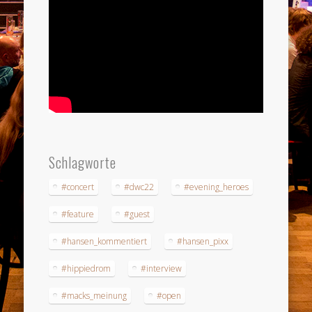
Schlagworte
#concert
#dwc22
#evening_heroes
#feature
#guest
#hansen_kommentiert
#hansen_pixx
#hippiedrom
#interview
#macks_meinung
#open