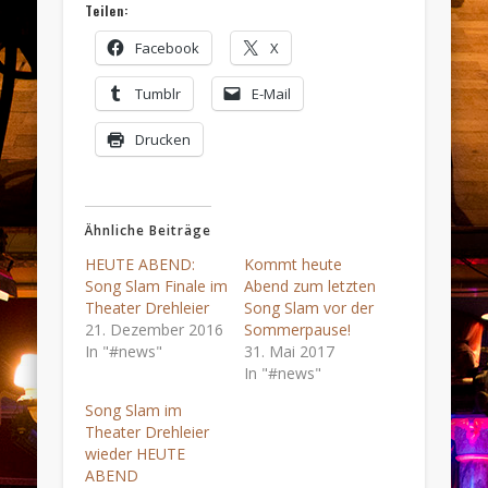
Teilen:
Facebook
X
Tumblr
E-Mail
Drucken
Ähnliche Beiträge
HEUTE ABEND:
Kommt heute
Song Slam Finale im
Abend zum letzten
Theater Drehleier
Song Slam vor der
21. Dezember 2016
Sommerpause!
In "#news"
31. Mai 2017
In "#news"
Song Slam im
Theater Drehleier
wieder HEUTE
ABEND