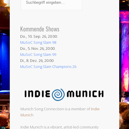
Kommende Shows
Do., 10. Sep. 26, 20:00:
MuSoC Song Slam 98
Do., 5. Nov. 26, 20:00:
MuSoC Song Slam 99
Di., 8. Dez. 26, 20:00:
MuSoC Song Slam Champions 26
Munich Song Connection is a member of
Indie
Munich
Indie Munich is a vibrant, artist-led community