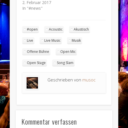
2. Februar 2017
In "#news"
#open
Acoustic
Akustisch
Live
Live Music
Musik
Offene Bühne
Open Mic
Open Stage
Song Slam
Geschrieben von
musoc
Kommentar verfassen